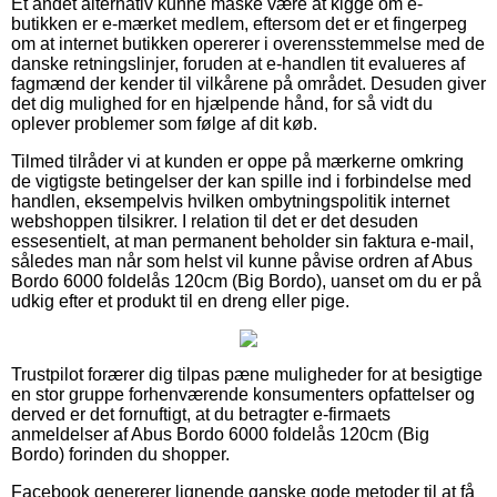
Et andet alternativ kunne måske være at kigge om e-
butikken er e-mærket medlem, eftersom det er et fingerpeg
om at internet butikken opererer i overensstemmelse med de
danske retningslinjer, foruden at e-handlen tit evalueres af
fagmænd der kender til vilkårene på området. Desuden giver
det dig mulighed for en hjælpende hånd, for så vidt du
oplever problemer som følge af dit køb.
Tilmed tilråder vi at kunden er oppe på mærkerne omkring
de vigtigste betingelser der kan spille ind i forbindelse med
handlen, eksempelvis hvilken ombytningspolitik internet
webshoppen tilsikrer. I relation til det er det desuden
essesentielt, at man permanent beholder sin faktura e-mail,
således man når som helst vil kunne påvise ordren af Abus
Bordo 6000 foldelås 120cm (Big Bordo), uanset om du er på
udkig efter et produkt til en dreng eller pige.
Trustpilot forærer dig tilpas pæne muligheder for at besigtige
en stor gruppe forhenværende konsumenters opfattelser og
derved er det fornuftigt, at du betragter e-firmaets
anmeldelser af Abus Bordo 6000 foldelås 120cm (Big
Bordo) forinden du shopper.
Facebook genererer lignende ganske gode metoder til at få