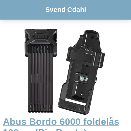
Svend Cdahl
Abus Bordo 6000 foldelås