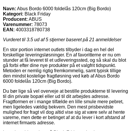
Navn:
Abus Bordo 6000 foldelås 120cm (Big Bordo)
Kategori:
Black Friday
Producent:
ABUS
Varenummer:
78073
EAN:
4003318780738
Vurderet til
3.5
ud af 5 stjerner baseret på
21
anmeldelser
En stor portion internet outlets tilbyder i dag en hel del
forskellige leveringsløsninger. En af favoritterne er nu om
stunder at få leveret til et udleveringssted, og så skal du blot
gå forbi efter dine nye produkter på et valgfrit tidspunkt.
Metoden er nemlig rigtig fremkommelig, samt typisk tillige
den mindst kostelige fragtløsning ved køb af Abus Bordo
6000 foldelås 120cm (Big Bordo).
Du bør lige så vel overveje at bestille produkterne til levering
til din private bopæl eller ud til dit arbejdes adresse.
Fragtformen er i mange tilfælde en lille smule mere pebret,
men ligeledes vældig bekvem. Den mest prisbevidste
mulighed for fragt vil dog altid vise sig at være selv at hente
varerne, men dette er betinget af at du lever i kort afstand af
internet firmaets adresse.