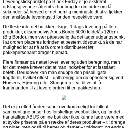
Leveringstidspunktet på Black Friday er jo ekstremt
udslagsgivende såfremt vi har brug for din ordre om få
sekunder, så herved er det nemlig meningsfuldt at vi tjekker
den anslåede leveringstid for den respektive vare.
De fleste internet butikker tilsiger 1 dags levering på flere
produkter, eksempelvis Abus Bordo 6000 foldelås 120cm
(Big Bordo), men vær påpasselig da det tager udgangspunkt
i at ordren placeres forinden et bestemt tidspunkt, så de har
mulighed for at nå at få ordren distribueret før
pakkepersonalet drager hjemad.
Flere firmaer på nettet lover levering uden beregning, men
for det meste kræver det at man indkøber for et fastslået
beløb. Derudover kan man snuppe den prisbilligste
fragtform, hvilket oftest – uafhængig om du opholder sig ved
Horsens, Hjørring eller Slangerup – vil blive at få
fragtmanden til at levere ordren til en pakkeshop.
Det er jo efterhånden super overkommeligt for folk at
sammenligne priser hos forskellige webbutikker, og for det
har utallige ABUS online butikker ikke kunne lade være med
at trykke priserne på en række af deres produkter – til drenge
og piger, men også til herrer og damer – voldsomt, og endda