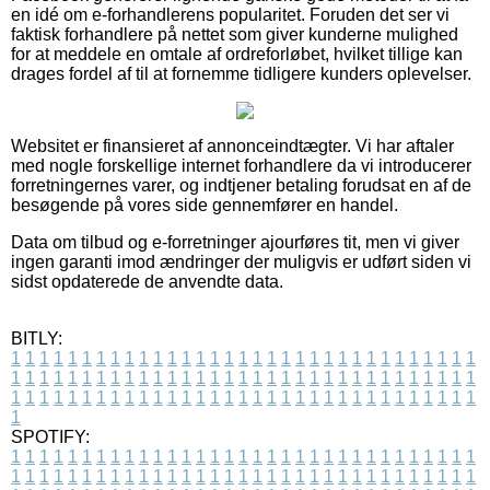
en idé om e-forhandlerens popularitet. Foruden det ser vi
faktisk forhandlere på nettet som giver kunderne mulighed
for at meddele en omtale af ordreforløbet, hvilket tillige kan
drages fordel af til at fornemme tidligere kunders oplevelser.
Websitet er finansieret af annonceindtægter. Vi har aftaler
med nogle forskellige internet forhandlere da vi introducerer
forretningernes varer, og indtjener betaling forudsat en af de
besøgende på vores side gennemfører en handel.
Data om tilbud og e-forretninger ajourføres tit, men vi giver
ingen garanti imod ændringer der muligvis er udført siden vi
sidst opdaterede de anvendte data.
BITLY:
1
1
1
1
1
1
1
1
1
1
1
1
1
1
1
1
1
1
1
1
1
1
1
1
1
1
1
1
1
1
1
1
1
1
1
1
1
1
1
1
1
1
1
1
1
1
1
1
1
1
1
1
1
1
1
1
1
1
1
1
1
1
1
1
1
1
1
1
1
1
1
1
1
1
1
1
1
1
1
1
1
1
1
1
1
1
1
1
1
1
1
1
1
1
1
1
1
1
1
1
SPOTIFY:
1
1
1
1
1
1
1
1
1
1
1
1
1
1
1
1
1
1
1
1
1
1
1
1
1
1
1
1
1
1
1
1
1
1
1
1
1
1
1
1
1
1
1
1
1
1
1
1
1
1
1
1
1
1
1
1
1
1
1
1
1
1
1
1
1
1