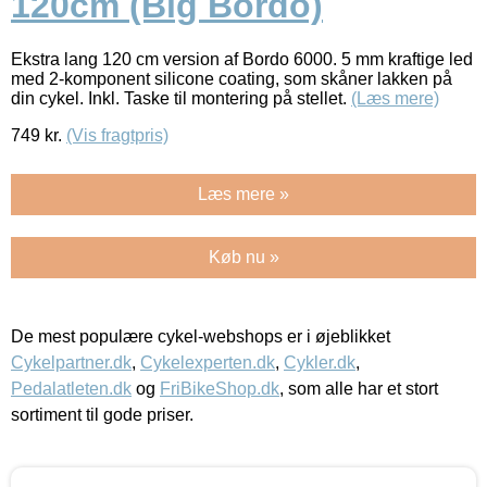
120cm (Big Bordo)
Ekstra lang 120 cm version af Bordo 6000. 5 mm kraftige led
med 2-komponent silicone coating, som skåner lakken på
din cykel. Inkl. Taske til montering på stellet.
(Læs mere)
749
kr.
(Vis fragtpris)
Læs mere »
Køb nu »
De mest populære cykel-webshops er i øjeblikket
Cykelpartner.dk
,
Cykelexperten.dk
,
Cykler.dk
,
Pedalatleten.dk
og
FriBikeShop.dk
, som alle har et stort
sortiment til gode priser.