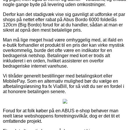
nogle gange byde på levering uden omkostninger.
Derfor kan det stadigvæk vise sig gavnligt at udforske et par
shops på nettet efter rabat på Abus Bordo 6000 foldelås
120cm (Big Bordo) forud for at du handler, sådan at man er
sikret at opnå den mest betalelige pris.
Man må lige meget hvad være omhyggelig med, at ifald en
e-butik forhandler et produkt til en pris der kan virke mystisk
overkommelig, burde det ofte være en indikator for en
bedragerisk netshop. Betalinger med kort er trods alt
inkluderet i en orden, hvilket assisterer en overfor
bedrageriske internet varehuse.
Vi tilråder generelt bestillinger med betalingskort eller
MobilePay. Som en alternativ mulighed bør du vælge en
afbetalingsløsning fra fx ViaBill, for så vidt du ser en fordel i
at honorere betalingen senere.
Forud for at folk køber på en ABUS e-shop behøver man
reelt læse webshoppens forretningsvilkår, dog er det tit et
omfattende projekt.