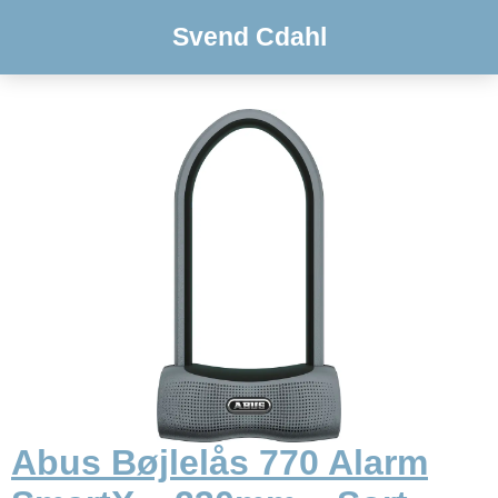
Svend Cdahl
Abus Bøjlelås 770 Alarm