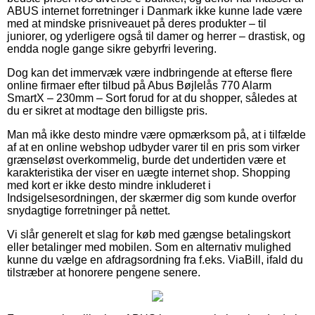
ABUS internet forretninger i Danmark ikke kunne lade være
med at mindske prisniveauet på deres produkter – til
juniorer, og yderligere også til damer og herrer – drastisk, og
endda nogle gange sikre gebyrfri levering.
Dog kan det immervæk være indbringende at efterse flere
online firmaer efter tilbud på Abus Bøjlelås 770 Alarm
SmartX – 230mm – Sort forud for at du shopper, således at
du er sikret at modtage den billigste pris.
Man må ikke desto mindre være opmærksom på, at i tilfælde
af at en online webshop udbyder varer til en pris som virker
grænseløst overkommelig, burde det undertiden være et
karakteristika der viser en uægte internet shop. Shopping
med kort er ikke desto mindre inkluderet i
Indsigelsesordningen, der skærmer dig som kunde overfor
snydagtige forretninger på nettet.
Vi slår generelt et slag for køb med gængse betalingskort
eller betalinger med mobilen. Som en alternativ mulighed
kunne du vælge en afdragsordning fra f.eks. ViaBill, ifald du
tilstræber at honorere pengene senere.