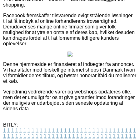
shopping.
Facebook fremskaffer tilsvarende evigt strålende løsninger
til at få indtryk af online forhandlerens troværdighed.
Derudover ses mange online firmaer som giver folk
mulighed for at ytre en omtale af deres køb, hvilket desuden
kan drages fordel af til at fornemme tidligere kunders
oplevelser.
Denne hjemmeside er finansieret af indtægter fra annoncer.
Vi har aftaler med forskellige internet shops i Danmark hvori
vi formidler deres tilbud, og høster honorar ifald du realiserer
et køb.
Vejledning vedrørende varer og webshops opdateres ofte,
men det er umuligt for os at give garantier imod forandringer
der muligvis er udarbejdet siden seneste opdatering af
sidens data.
BITLY:
1
1
1
1
1
1
1
1
1
1
1
1
1
1
1
1
1
1
1
1
1
1
1
1
1
1
1
1
1
1
1
1
1
1
1
1
1
1
1
1
1
1
1
1
1
1
1
1
1
1
1
1
1
1
1
1
1
1
1
1
1
1
1
1
1
1