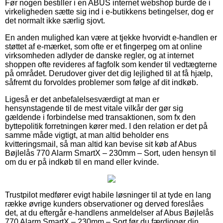
Før nogen bestiller i en ABUS internet webshop burde de i
virkeligheden sætte sig ind i e-butikkens betingelser, dog er
det normalt ikke særlig sjovt.
En anden mulighed kan være at tjekke hvorvidt e-handlen er
støttet af e-mærket, som ofte er et fingerpeg om at online
virksomheden adlyder de danske regler, og at internet
shoppen ofte revideres af fagfolk som kender til vedtægterne
på området. Derudover giver det dig lejlighed til at få hjælp,
såfremt du forvoldes problemer som følge af dit indkøb.
Ligeså er det anbefalelsesværdigt at man er
hensynstagende til de mest vitale vilkår der gør sig
gældende i forbindelse med transaktionen, som fx den
byttepolitik forretningen kører med. I den relation er det på
samme måde vigtigt, at man altid beholder ens
kvitteringsmail, så man altid kan bevise sit køb af Abus
Bøjlelås 770 Alarm SmartX – 230mm – Sort, uden hensyn til
om du er på indkøb til en mand eller kvinde.
Trustpilot medfører evigt habile løsninger til at tyde en lang
række øvrige kunders observationer og derved foreslåes
det, at du eftergår e-handlens anmeldelser af Abus Bøjlelås
770 Alarm SmartX – 230mm – Sort før du færdiggør din