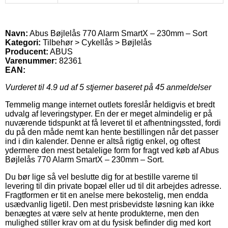
Navn:
Abus Bøjlelås 770 Alarm SmartX – 230mm – Sort
Kategori:
Tilbehør > Cykellås > Bøjlelås
Producent:
ABUS
Varenummer:
82361
EAN:
Vurderet til
4.9
ud af 5 stjerner baseret på
45
anmeldelser
Temmelig mange internet outlets foreslår heldigvis et bredt
udvalg af leveringstyper. En der er meget almindelig er på
nuværende tidspunkt at få leveret til et afhentningssted, fordi
du på den måde nemt kan hente bestillingen når det passer
ind i din kalender. Denne er altså rigtig enkel, og oftest
ydermere den mest betalelige form for fragt ved køb af Abus
Bøjlelås 770 Alarm SmartX – 230mm – Sort.
Du bør lige så vel beslutte dig for at bestille varerne til
levering til din private bopæl eller ud til dit arbejdes adresse.
Fragtformen er tit en anelse mere bekostelig, men endda
usædvanlig ligetil. Den mest prisbevidste løsning kan ikke
benægtes at være selv at hente produkterne, men den
mulighed stiller krav om at du fysisk befinder dig med kort