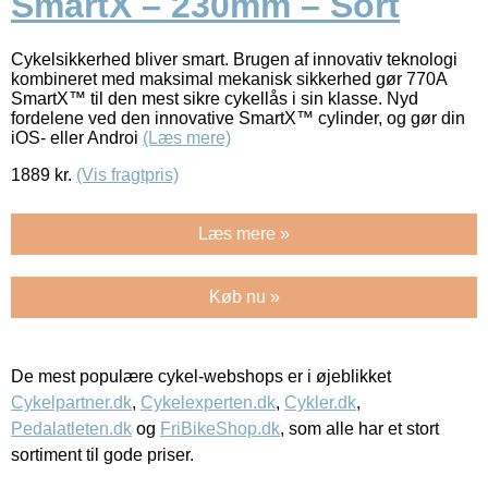
SmartX – 230mm – Sort
Cykelsikkerhed bliver smart. Brugen af innovativ teknologi
kombineret med maksimal mekanisk sikkerhed gør 770A
SmartX™ til den mest sikre cykellås i sin klasse. Nyd
fordelene ved den innovative SmartX™ cylinder, og gør din
iOS- eller Androi
(Læs mere)
1889
kr.
(Vis fragtpris)
Læs mere »
Køb nu »
De mest populære cykel-webshops er i øjeblikket
Cykelpartner.dk
,
Cykelexperten.dk
,
Cykler.dk
,
Pedalatleten.dk
og
FriBikeShop.dk
, som alle har et stort
sortiment til gode priser.