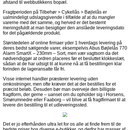
afstand til webbutikkens bopæl.
Fragtperioden på Tilbehør > Cykellås > Bøjlelås er
ualmindeligt udslagsgivende i tilfælde af at du mangler
varerne med det samme, og herved er det bestemt
meningsfuldt at man besigtiger den anslåede leveringsdato
for det pågældende produkt.
Størstedelen af online firmaer yder 1 hverdags levering på
deres bedst sælgende varer, eksempelvis Abus Bøjlelås 770
Alarm SmartX – 230mm – Sort, men vær vagtsom da det
nødvendiggør at ordren placeres før et besluttet klokkeslæt,
sådan at de har udsigt til at kunne nå at få bestillingen klar
forinden de lageransatte får fri.
Visse internet handler præsterer levering uden
omkostninger, men ofte kræver det at der bestilles for et
præcist beløb. Desuden bør man overveje den billigste
fragtform, der gerne – uanset om du opholder sig i Horsens,
Smørumnedre eller Faaborg – vil blive at få fragtfirmaet til at
levere din bestilling til et udleveringssted.
Det er jo efterhånden ultra let for os alle at finde frem til de
bedste priser hos diverse e-butikker, og derfor har masser af