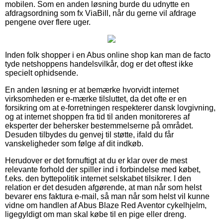
mobilen. Som en anden løsning burde du udnytte en
afdragsordning som fx ViaBill, når du gerne vil afdrage
pengene over flere uger.
Inden folk shopper i en Abus online shop kan man de facto
tyde netshoppens handelsvilkår, dog er det oftest ikke
specielt ophidsende.
En anden løsning er at bemærke hvorvidt internet
virksomheden er e-mærke tilsluttet, da det ofte er en
forsikring om at e-forretningen respekterer dansk lovgivning,
og at internet shoppen fra tid til anden monitoreres af
eksperter der behersker bestemmelserne på området.
Desuden tilbydes du genvej til støtte, ifald du får
vanskeligheder som følge af dit indkøb.
Herudover er det fornuftigt at du er klar over de mest
relevante forhold der spiller ind i forbindelse med købet,
f.eks. den byttepolitik internet selskabet tilsikrer. I den
relation er det desuden afgørende, at man når som helst
bevarer ens faktura e-mail, så man når som helst vil kunne
vidne om handlen af Abus Blaze Red Aventor cykelhjelm,
ligegyldigt om man skal købe til en pige eller dreng.