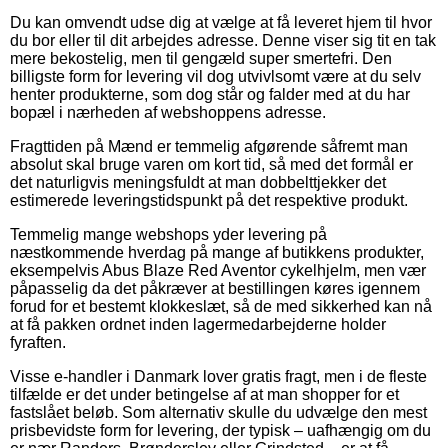
Du kan omvendt udse dig at vælge at få leveret hjem til hvor
du bor eller til dit arbejdes adresse. Denne viser sig tit en tak
mere bekostelig, men til gengæld super smertefri. Den
billigste form for levering vil dog utvivlsomt være at du selv
henter produkterne, som dog står og falder med at du har
bopæl i nærheden af webshoppens adresse.
Fragttiden på Mænd er temmelig afgørende såfremt man
absolut skal bruge varen om kort tid, så med det formål er
det naturligvis meningsfuldt at man dobbelttjekker det
estimerede leveringstidspunkt på det respektive produkt.
Temmelig mange webshops yder levering på
næstkommende hverdag på mange af butikkens produkter,
eksempelvis Abus Blaze Red Aventor cykelhjelm, men vær
påpasselig da det påkræver at bestillingen køres igennem
forud for et bestemt klokkeslæt, så de med sikkerhed kan nå
at få pakken ordnet inden lagermedarbejderne holder
fyraften.
Visse e-handler i Danmark lover gratis fragt, men i de fleste
tilfælde er det under betingelse af at man shopper for et
fastslået beløb. Som alternativ skulle du udvælge den mest
prisbevidste form for levering, der typisk – uafhængig om du