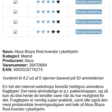
Besøg webshop
Besøg webshop
Besøg webshop
Besøg webshop
Navn:
Abus Blaze Red Aventor cykelhjelm
Kategori:
Mænd
Producent:
Abus
Varenummer:
26470684
EAN:
4003318776274
Vurderet til
4.2
ud af 5 stjerner baseret på
50
anmeldelser
En hel del internet webshops foreslår heldigvis alverdens
fragttyper. Det mest almindelige er p.t. pakkeshoppen, og så
kan du blot hente de bestilte varer når du har mulighed for
det. Fragttypen er nemlig super praktisk, samt ofte også den
mest prisbevidste leveringsudgave ved køb af Abus Blaze
Red Aventor cykelhjelm.