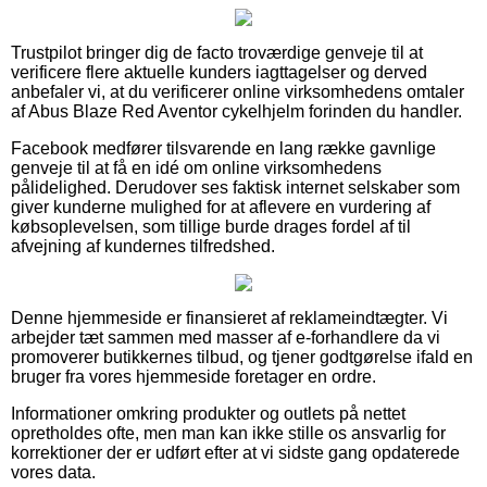
Trustpilot bringer dig de facto troværdige genveje til at
verificere flere aktuelle kunders iagttagelser og derved
anbefaler vi, at du verificerer online virksomhedens omtaler
af Abus Blaze Red Aventor cykelhjelm forinden du handler.
Facebook medfører tilsvarende en lang række gavnlige
genveje til at få en idé om online virksomhedens
pålidelighed. Derudover ses faktisk internet selskaber som
giver kunderne mulighed for at aflevere en vurdering af
købsoplevelsen, som tillige burde drages fordel af til
afvejning af kundernes tilfredshed.
Denne hjemmeside er finansieret af reklameindtægter. Vi
arbejder tæt sammen med masser af e-forhandlere da vi
promoverer butikkernes tilbud, og tjener godtgørelse ifald en
bruger fra vores hjemmeside foretager en ordre.
Informationer omkring produkter og outlets på nettet
opretholdes ofte, men man kan ikke stille os ansvarlig for
korrektioner der er udført efter at vi sidste gang opdaterede
vores data.