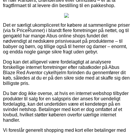
er nær Randers, Brønderslev eller Grindsted – er at få
fragtfirmaet til at levere din bestilling til en pakkeshop.
Det er særligt ukompliceret for købere at sammenligne priser
(via fx PriceRunner) i blandt flere forretninger på nettet, og til
gengæld har mange Abus online shops fundet det
nødvendigt at nedskære prisniveauet på produkterne – til
babyer og børn, og tillige også til herrer og damer – enormt,
og endda nogle gange sikre fragt uden gebyr.
Dog kan det alligevel være fordelagtigt at analysere
forskellige internet forretninger efter rabatkoder på Abus
Blaze Red Aventor cykelhjelm forinden du gennemfører dit
køb, således at du er på den sikre side med at skaffe sig den
billigste pris.
Du bør dog ikke overse, at hvis en internet webshop tilbyder
produkter til salg for en salgspris der anses for uendeligt
fordelagtig, kan det undertiden være et kendetegn på en
svindel netshop. Betalinger med kort er dog omfattet af et
lovbud, hvilket støtter køberen overfor uærlige internet
handler.
Vi foreslår generelt shopping med kort eller betalinger med