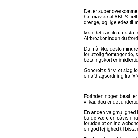
Det er super overkommelig
har masser af ABUS netbut
drenge, og ligeledes til 
Men det kan ikke desto mi
Airbreaker inden du færdi
Du må ikke desto mindre 
for utrolig fremragende, 
betalingskort er imidlert
Generelt slår vi et slag
en afdragsordning fra fx 
Forinden nogen bestille
vilkår, dog er det under
En anden valgmulighed ku
burde være en påvisning 
foruden at online webshop
en god lejlighed til bist