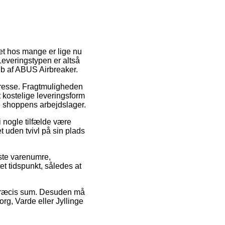
et hos mange er lige nu
. Leveringstypen er altså
øb af ABUS Airbreaker.
 adresse. Fragtmuligheden
 kostelige leveringsform
ne shoppens arbejdslager.
 nogle tilfælde være
et uden tvivl på sin plads
ste varenumre,
et tidspunkt, således at
n præcis sum. Desuden må
rg, Varde eller Jyllinge