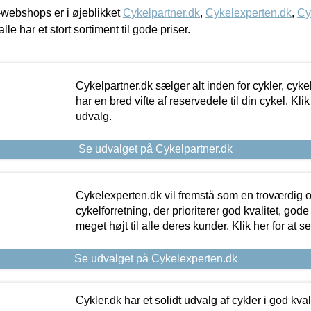
webshops er i øjeblikket
Cykelpartner.dk
,
Cykelexperten.dk
,
Cy
alle har et stort sortiment til gode priser.
Cykelpartner.dk sælger alt inden for cykler, cyke
har en bred vifte af reservedele til din cykel. Klik
udvalg.
Se udvalget på Cykelpartner.dk
Cykelexperten.dk vil fremstå som en troværdig o
cykelforretning, der prioriterer god kvalitet, god
meget højt til alle deres kunder. Klik her for at s
Se udvalget på Cykelexperten.dk
Cykler.dk har et solidt udvalg af cykler i god kvalit