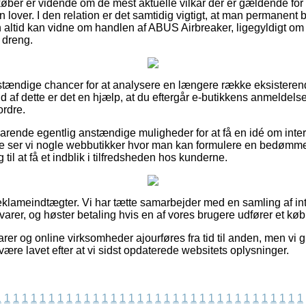
 køber er vidende om de mest aktuelle vilkår der er gældende for 
en lover. I den relation er det samtidig vigtigt, at man permanent
altid kan vidne om handlen af ABUS Airbreaker, ligegyldigt om
r dreng.
anstændige chancer for at analysere en længere række eksister
d af dette er det en hjælp, at du eftergår e-butikkens anmeldel
ordre.
varende egentlig anstændige muligheder for at få en idé om in
de ser vi nogle webbutikker hvor man kan formulere en bedømme
til at få et indblik i tilfredsheden hos kunderne.
reklameindtægter. Vi har tætte samarbejder med en samling af int
varer, og høster betaling hvis en af vores brugere udfører et køb
er og online virksomheder ajourføres fra tid til anden, men vi g
være lavet efter at vi sidst opdaterede websitets oplysninger.
1
1
1
1
1
1
1
1
1
1
1
1
1
1
1
1
1
1
1
1
1
1
1
1
1
1
1
1
1
1
1
1
1
1
1