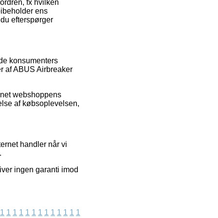
ordren, fx hvilken
 bibeholder ens
 du efterspørger
ende konsumenters
ser af ABUS Airbreaker
ternet webshoppens
lse af købsoplevelsen,
ernet handler når vi
.
iver ingen garanti imod
1
1
1
1
1
1
1
1
1
1
1
1
1