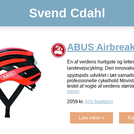
Svend Cdahl
ABUS Airbreak
En af verdens hurtigste og lettes
landevejscykling. Den innovativ
spydspids udviklet i tæt samar
professionelle cykelhold Movist
testet af nogle af verdens størs
mere)
2059
kr.
(Vis fragtpris)
Læs mere »
Kø