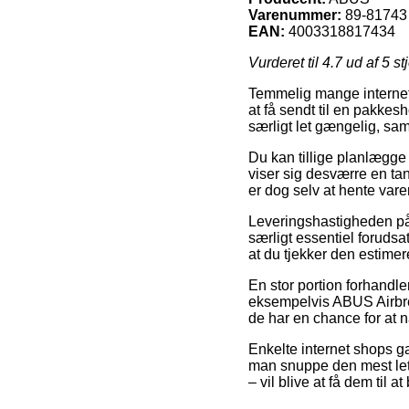
Varenummer:
89-81743
EAN:
4003318817434
Vurderet til
4.7
ud af 5 st
Temmelig mange internet 
at få sendt til en pakkesh
særligt let gængelig, sa
Du kan tillige planlægge a
viser sig desværre en ta
er dog selv at hente vare
Leveringshastigheden på
særligt essentiel forudsat
at du tjekker den estimer
En stor portion forhandl
eksempelvis ABUS Airbreak
de har en chance for at n
Enkelte internet shops g
man snuppe den mest letk
– vil blive at få dem til a