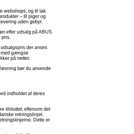
ne webshops, og til tak
odukter – til piger og
 levering uden gebyr.
inger efter udsalg på ABUS
 pris.
n udsalgspris der anses
Køb med gængse
kker på nettet.
n løsning bør du anvende
ed indholdet af deres
tilsluttet, eftersom det
anske retningslinjer,
etningslinjerne. Dette er