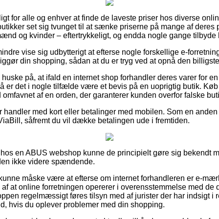
t for alle og enhver at finde de laveste priser hos diverse onli
ikker set sig tvunget til at sænke priserne på mange af deres pr
mænd og kvinder – eftertrykkeligt, og endda nogle gange tilbyde
ndre vise sig udbytterigt at efterse nogle forskellige e-forretn
ggør din shopping, sådan at du er tryg ved at opnå den billigste
huske på, at ifald en internet shop forhandler deres varer for e
så er det i nogle tilfælde være et bevis på en uoprigtig butik. 
id omfavnet af en orden, der garanterer kunden overfor falske buti
 for handler med kort eller betalinger med mobilen. Som en ande
ViaBill, såfremt du vil dække betalingen ude i fremtiden.
r hos en ABUS webshop kunne de principielt gøre sig bekendt m
tiden ikke videre spændende.
nne måske være at efterse om internet forhandleren er e-mærke 
af at online forretningen opererer i overensstemmelse med de d
pen regelmæssigt føres tilsyn med af jurister der har indsigt i r
and, hvis du oplever problemer med din shopping.