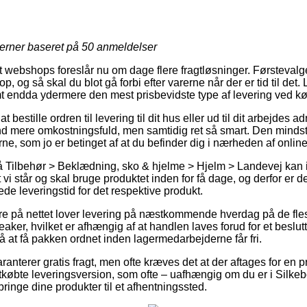
jerner baseret på
50
anmeldelser
webshops foreslår nu om dage flere fragtløsninger. Førstevalg
op, og så skal du blot gå forbi efter varerne når der er tid til det
mt endda ydermere den mest prisbevidste type af levering ved k
t bestille ordren til levering til dit hus eller ud til dit arbejdes
nd mere omkostningsfuld, men samtidig ret så smart. Den mindst
rne, som jo er betinget af at du befinder dig i nærheden af onli
 Tilbehør > Beklædning, sko & hjelme > Hjelm > Landevej kan i
 vi står og skal bruge produktet inden for få dage, og derfor er d
ede leveringstid for det respektive produkt.
ere på nettet lover levering på næstkommende hverdag på de fle
er, hvilket er afhængig af at handlen laves forud for et beslutt
å at få pakken ordnet inden lagermedarbejderne får fri.
aranterer gratis fragt, men ofte kræves det at der aftages for e
øbte leveringsversion, som ofte – uafhængig om du er i Silkebo
t bringe dine produkter til et afhentningssted.