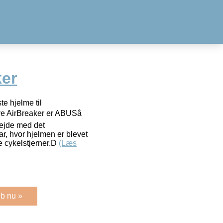
er
te hjelme til
e AirBreaker er ABUSâ
bejde med det
ar, hvor hjelmen er blevet
te cykelstjerner.D
(Læs
b nu »