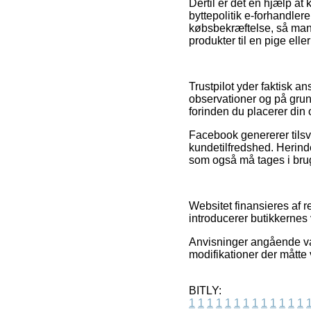
Dertil er det en hjælp at
byttepolitik e-forhandler
købsbekræftelse, så man 
produkter til en pige elle
Trustpilot yder faktisk 
observationer og på grun
forinden du placerer din 
Facebook genererer tils
kundetilfredshed. Herin
som også må tages i brug 
Websitet finansieres af 
introducerer butikkernes 
Anvisninger angående var
modifikationer der måtte 
BITLY:
1
1
1
1
1
1
1
1
1
1
1
1
1