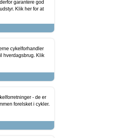
 derfor garantere god
dstyr. Klik her for at
erne cykelforhandler
til hverdagsbrug. Klik
lforretninger - de er
mmen forelsket i cykler.