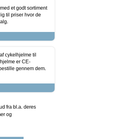
 med et godt sortiment
g til priser hvor de
alg.
f cykelhjelme til
lhjelme er CE-
 bestille gennem dem.
 fra bl.a. deres
mer og