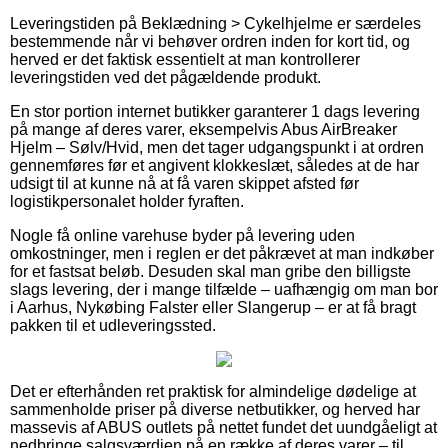
Leveringstiden på Beklædning > Cykelhjelme er særdeles
bestemmende når vi behøver ordren inden for kort tid, og
herved er det faktisk essentielt at man kontrollerer
leveringstiden ved det pågældende produkt.
En stor portion internet butikker garanterer 1 dags levering
på mange af deres varer, eksempelvis Abus AirBreaker
Hjelm – Sølv/Hvid, men det tager udgangspunkt i at ordren
gennemføres før et angivent klokkeslæt, således at de har
udsigt til at kunne nå at få varen skippet afsted før
logistikpersonalet holder fyraften.
Nogle få online varehuse byder på levering uden
omkostninger, men i reglen er det påkrævet at man indkøber
for et fastsat beløb. Desuden skal man gribe den billigste
slags levering, der i mange tilfælde – uafhængig om man bor
i Aarhus, Nykøbing Falster eller Slangerup – er at få bragt
pakken til et udleveringssted.
Det er efterhånden ret praktisk for almindelige dødelige at
sammenholde priser på diverse netbutikker, og herved har
massevis af ABUS outlets på nettet fundet det uundgåeligt at
nedbringe salgsværdien på en række af deres varer – til