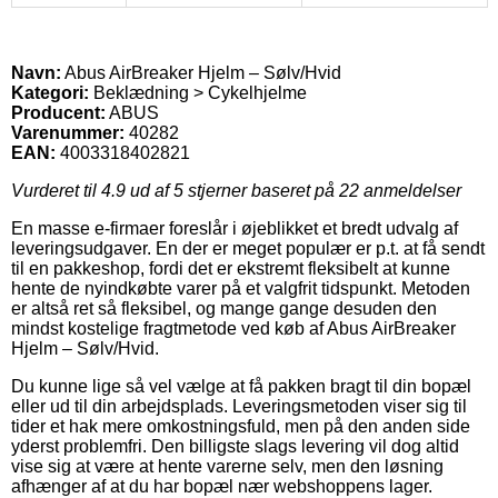
Navn:
Abus AirBreaker Hjelm – Sølv/Hvid
Kategori:
Beklædning > Cykelhjelme
Producent:
ABUS
Varenummer:
40282
EAN:
4003318402821
Vurderet til
4.9
ud af 5 stjerner baseret på
22
anmeldelser
En masse e-firmaer foreslår i øjeblikket et bredt udvalg af
leveringsudgaver. En der er meget populær er p.t. at få sendt
til en pakkeshop, fordi det er ekstremt fleksibelt at kunne
hente de nyindkøbte varer på et valgfrit tidspunkt. Metoden
er altså ret så fleksibel, og mange gange desuden den
mindst kostelige fragtmetode ved køb af Abus AirBreaker
Hjelm – Sølv/Hvid.
Du kunne lige så vel vælge at få pakken bragt til din bopæl
eller ud til din arbejdsplads. Leveringsmetoden viser sig til
tider et hak mere omkostningsfuld, men på den anden side
yderst problemfri. Den billigste slags levering vil dog altid
vise sig at være at hente varerne selv, men den løsning
afhænger af at du har bopæl nær webshoppens lager.