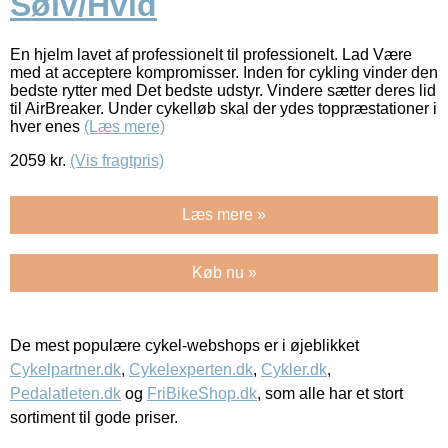
Sølv/Hvid
En hjelm lavet af professionelt til professionelt. Lad Være
med at acceptere kompromisser. Inden for cykling vinder den
bedste rytter med Det bedste udstyr. Vindere sætter deres lid
til AirBreaker. Under cykelløb skal der ydes toppræstationer i
hver enes
(Læs mere)
2059
kr.
(Vis fragtpris)
Læs mere »
Køb nu »
De mest populære cykel-webshops er i øjeblikket
Cykelpartner.dk
,
Cykelexperten.dk
,
Cykler.dk
,
Pedalatleten.dk
og
FriBikeShop.dk
, som alle har et stort
sortiment til gode priser.