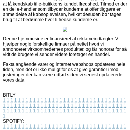
at få kendskab til e-butikkens kundetilfredshed. Tilmed er der
en del e-handler som tilbyder kunderne at offentliggøre en
anmeldelse af købsoplevelsen, hvilket desuden bør tages i
brug til at bedømme hvor tilfredse kunderne er.
Denne hjemmeside er finansieret af reklameindtægter. Vi
hjælper nogle forskellige firmaer på nettet hvori vi
annoncerer virksomhedernes produkter, og får honorar for så
vidt de brugere vi sender videre foretager en handel.
Fakta angående varer og internet webshops opdateres hele
tiden, men det er ikke muligt for os at give garantier imod
justeringer der kan være udført siden vi senest opdaterede
vores data.
BITLY:
1
1
1
1
1
1
1
1
1
1
1
1
1
1
1
1
1
1
1
1
1
1
1
1
1
1
1
1
1
1
1
1
1
1
1
1
1
1
1
1
1
1
1
1
1
1
1
1
1
1
1
1
1
1
1
1
1
1
1
1
1
1
1
1
1
1
1
1
1
1
1
1
1
1
1
1
1
1
1
1
1
1
1
1
1
1
1
1
1
1
1
1
1
1
1
1
1
1
1
1
SPOTIFY:
1
1
1
1
1
1
1
1
1
1
1
1
1
1
1
1
1
1
1
1
1
1
1
1
1
1
1
1
1
1
1
1
1