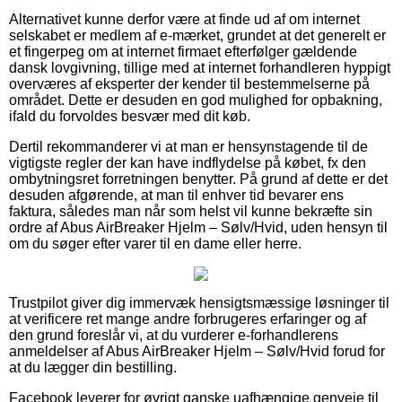
Alternativet kunne derfor være at finde ud af om internet
selskabet er medlem af e-mærket, grundet at det generelt er
et fingerpeg om at internet firmaet efterfølger gældende
dansk lovgivning, tillige med at internet forhandleren hyppigt
overværes af eksperter der kender til bestemmelserne på
området. Dette er desuden en god mulighed for opbakning,
ifald du forvoldes besvær med dit køb.
Dertil rekommanderer vi at man er hensynstagende til de
vigtigste regler der kan have indflydelse på købet, fx den
ombytningsret forretningen benytter. På grund af dette er det
desuden afgørende, at man til enhver tid bevarer ens
faktura, således man når som helst vil kunne bekræfte sin
ordre af Abus AirBreaker Hjelm – Sølv/Hvid, uden hensyn til
om du søger efter varer til en dame eller herre.
Trustpilot giver dig immervæk hensigtsmæssige løsninger til
at verificere ret mange andre forbrugeres erfaringer og af
den grund foreslår vi, at du vurderer e-forhandlerens
anmeldelser af Abus AirBreaker Hjelm – Sølv/Hvid forud for
at du lægger din bestilling.
Facebook leverer for øvrigt ganske uafhængige genveje til