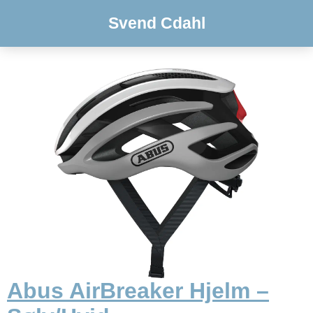
Svend Cdahl
Abus AirBreaker Hjelm –