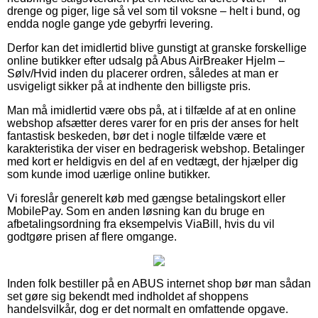
drenge og piger, lige så vel som til voksne – helt i bund, og
endda nogle gange yde gebyrfri levering.
Derfor kan det imidlertid blive gunstigt at granske forskellige
online butikker efter udsalg på Abus AirBreaker Hjelm –
Sølv/Hvid inden du placerer ordren, således at man er
usvigeligt sikker på at indhente den billigste pris.
Man må imidlertid være obs på, at i tilfælde af at en online
webshop afsætter deres varer for en pris der anses for helt
fantastisk beskeden, bør det i nogle tilfælde være et
karakteristika der viser en bedragerisk webshop. Betalinger
med kort er heldigvis en del af en vedtægt, der hjælper dig
som kunde imod uærlige online butikker.
Vi foreslår generelt køb med gængse betalingskort eller
MobilePay. Som en anden løsning kan du bruge en
afbetalingsordning fra eksempelvis ViaBill, hvis du vil
godtgøre prisen af flere omgange.
Inden folk bestiller på en ABUS internet shop bør man sådan
set gøre sig bekendt med indholdet af shoppens
handelsvilkår, dog er det normalt en omfattende opgave.