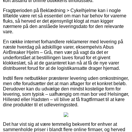
kort afstand til online butikkens tilholdssted.
Fragtperioden på Beklædning > Cykelhjelme kan i nogle
tilfælde være ret så essentiel om man har behov for varerne
fluks, så herved er det øjensynligt klogt at man kigger
nærmere på den anslåede leveringsdato for den relevante
vare.
En række internet forhandlere reklamerer med levering på
næste hverdag på adskillige varer, eksempelvis Abus
AirBreaker Hjelm – Grå, men vær på vagt da det er
underforstået at bestillingen laves forud for et givent
klokkeslæt, så at de garanteret kan nå at få de nye varer
distribueret forud for at de logistikansatte drager hjemad.
Indtil flere netbutikker præsterer levering uden omkostninger,
men ofte forudsætter det at man aftager for et konkret beløb.
Derudover kan du udvælge den mindst kostelige form for
levering, som typisk – uafhængig om man bor ved Helsingør,
Hillerød eller Hadsten – vil blive at få fragtfirmaet til at køre
dine produkter til et udleveringssted.
Det har vist sig at være temmelig bekvemt for enhver at
sammenholde priser i blandt flere online firmaer, og herved