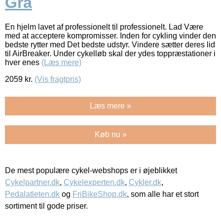
Grå
En hjelm lavet af professionelt til professionelt. Lad Være
med at acceptere kompromisser. Inden for cykling vinder den
bedste rytter med Det bedste udstyr. Vindere sætter deres lid
til AirBreaker. Under cykelløb skal der ydes toppræstationer i
hver enes
(Læs mere)
2059
kr.
(Vis fragtpris)
Læs mere »
Køb nu »
De mest populære cykel-webshops er i øjeblikket
Cykelpartner.dk
,
Cykelexperten.dk
,
Cykler.dk
,
Pedalatleten.dk
og
FriBikeShop.dk
, som alle har et stort
sortiment til gode priser.