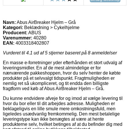
Navn:
Abus AirBreaker Hjelm – Grå
Kategori:
Beklædning > Cykelhjelme
Producent:
ABUS
Varenummer:
40280
EAN:
4003318402807
Vurderet til
4.1
ud af 5 stjerner baseret på
8
anmeldelser
En masse e-forretninger yder efterhånden et stort udvalg af
leveringsmidler. En af de mest almindelige er for
nærværende pakkeshoppen, hvor du selv henter de købte
produkter på et selvvalgt tidspunkt. Fragtmuligheden er
nemlig ret så ukompliceret, og tit endda den billigste
fragtform ved køb af Abus AirBreaker Hjelm – Grå.
Du kunne endvidere afveje for og imod at vælge levering til
hvor du bor eller til dit arbejdes adresse. Muligheden er
beklageligvis en lille smule mere omkostningsfuld, men
ligeledes usædvanlig fremkommelig. Den mest betalelige
leveringstype kan ikke benægtes at være at hente
produkterne selv, hvilket betinges af at du befinder dig med