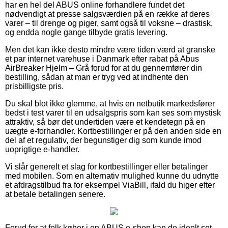
har en hel del ABUS online forhandlere fundet det
nødvendigt at presse salgsværdien på en række af deres
varer – til drenge og piger, samt også til voksne – drastisk,
og endda nogle gange tilbyde gratis levering.
Men det kan ikke desto mindre være tiden værd at granske
et par internet varehuse i Danmark efter rabat på Abus
AirBreaker Hjelm – Grå forud for at du gennemfører din
bestilling, sådan at man er tryg ved at indhente den
prisbilligste pris.
Du skal blot ikke glemme, at hvis en netbutik markedsfører
bedst i test varer til en udsalgspris som kan ses som mystisk
attraktiv, så bør det undertiden være et kendetegn på en
uægte e-forhandler. Kortbestillinger er på den anden side en
del af et regulativ, der begunstiger dig som kunde imod
uoprigtige e-handler.
Vi slår generelt et slag for kortbestillinger eller betalinger
med mobilen. Som en alternativ mulighed kunne du udnytte
et afdragstilbud fra for eksempel ViaBill, ifald du higer efter
at betale betalingen senere.
Forud for at folk køber i en ABUS e-shop kan de ideelt set