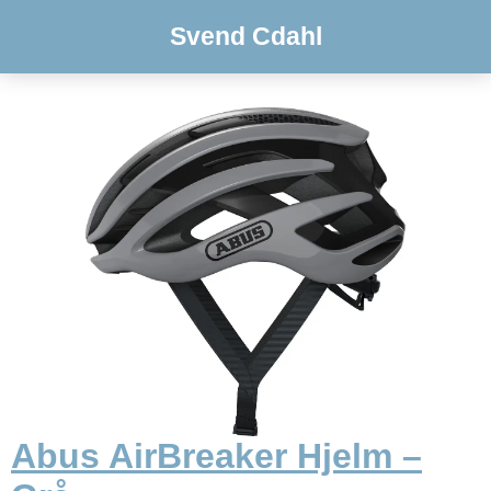
Svend Cdahl
Abus AirBreaker Hjelm –