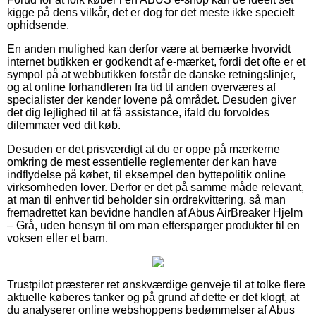
kigge på dens vilkår, det er dog for det meste ikke specielt
ophidsende.
En anden mulighed kan derfor være at bemærke hvorvidt
internet butikken er godkendt af e-mærket, fordi det ofte er et
sympol på at webbutikken forstår de danske retningslinjer,
og at online forhandleren fra tid til anden overværes af
specialister der kender lovene på området. Desuden giver
det dig lejlighed til at få assistance, ifald du forvoldes
dilemmaer ved dit køb.
Desuden er det prisværdigt at du er oppe på mærkerne
omkring de mest essentielle reglementer der kan have
indflydelse på købet, til eksempel den byttepolitik online
virksomheden lover. Derfor er det på samme måde relevant,
at man til enhver tid beholder sin ordrekvittering, så man
fremadrettet kan bevidne handlen af Abus AirBreaker Hjelm
– Grå, uden hensyn til om man efterspørger produkter til en
voksen eller et barn.
Trustpilot præsterer ret ønskværdige genveje til at tolke flere
aktuelle køberes tanker og på grund af dette er det klogt, at
du analyserer online webshoppens bedømmelser af Abus