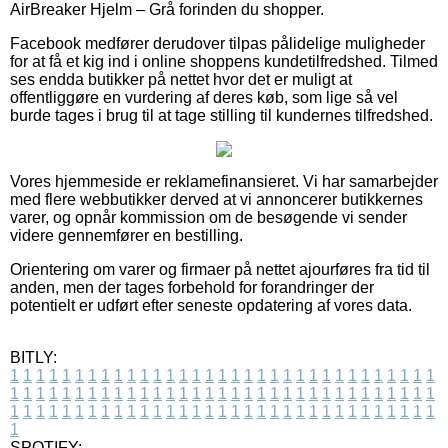
AirBreaker Hjelm – Grå forinden du shopper.
Facebook medfører derudover tilpas pålidelige muligheder
for at få et kig ind i online shoppens kundetilfredshed. Tilmed
ses endda butikker på nettet hvor det er muligt at
offentliggøre en vurdering af deres køb, som lige så vel
burde tages i brug til at tage stilling til kundernes tilfredshed.
Vores hjemmeside er reklamefinansieret. Vi har samarbejder
med flere webbutikker derved at vi annoncerer butikkernes
varer, og opnår kommission om de besøgende vi sender
videre gennemfører en bestilling.
Orientering om varer og firmaer på nettet ajourføres fra tid til
anden, men der tages forbehold for forandringer der
potentielt er udført efter seneste opdatering af vores data.
BITLY:
1
1
1
1
1
1
1
1
1
1
1
1
1
1
1
1
1
1
1
1
1
1
1
1
1
1
1
1
1
1
1
1
1
1
1
1
1
1
1
1
1
1
1
1
1
1
1
1
1
1
1
1
1
1
1
1
1
1
1
1
1
1
1
1
1
1
1
1
1
1
1
1
1
1
1
1
1
1
1
1
1
1
1
1
1
1
1
1
1
1
1
1
1
1
1
1
1
1
1
1
SPOTIFY: