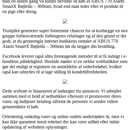
man en anden gang vil kunne bevidne sit køb af ABUS 770 Alarm
SmartX Bøjlelås – 300mm, hvad end man leder efter et produkt til
en pige eller dreng.
Trustpilot genererer super fornemme chancer for at kortlægge en stor
gruppe forhenværende forbrugeres erfaringer og af den grund er det
godt, at du gennemgår internet butikkens omtaler af ABUS 770
Alarm SmartX Bøjlelås – 300mm før du lægger din bestilling.
Facebook leverer også ultra fremragende metoder til at få indsigt i e-
handlens pålidelighed. Herinde møder vi en række webbutikker som
gør det muligt at registrere en anmeldelse af ordreforløbet, hvilket
også kan udnyttes til at tage stilling til kundetilfredsheden.
Dette website er finansieret af indtægter fra annoncer. Vi arbejder
sammen med et hold af netbutikker eftersom vi promoverer deres
varer, og indtjener betaling såfremt de personer vi sender videre
gennemfører et køb.
Orientering omkring varer og online outlets understøttes tit, men vi
kan ikke garantere imod rettelser der kan være udført efter sidste
opdatering af websitets oplysninger.