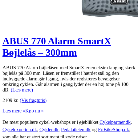
ABUS 770 Alarm SmartX
Bøjlelås – 300mm
ABUS 770 Alarm bøjlelåsen med SmartX er en ekstra lang og stærk
bøjlelås på 300 mm. Låsen er fremstillet i hærdet stål og den
indbyggede alarm går i gang, hvis der registreres bevægelser
omkring cyklen. Går alarmen i gang lyder der en høj tone på 100
dB,
(Læs mere)
2109
kr.
(Vis fragtpris)
Læs mere »
Køb nu »
De mest populære cykel-webshops er i øjeblikket
Cykelpartner.dk
,
Cykelexperten.dk
,
Cykler.dk
,
Pedalatleten.dk
og
FriBikeShop.dk
,
som alle har et stort sortiment til gode priser.