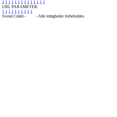
1
1
1
1
1
1
1
1
1
1
1
1
1
1
URL PARAMETER:
1
1
1
1
1
1
1
1
1
1
Svend Cdahl -
Blog
- Alle rettigheder forbeholdes