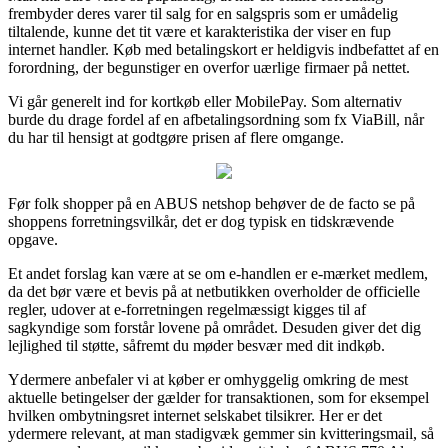
frembyder deres varer til salg for en salgspris som er umådelig
tiltalende, kunne det tit være et karakteristika der viser en fup
internet handler. Køb med betalingskort er heldigvis indbefattet af en
forordning, der begunstiger en overfor uærlige firmaer på nettet.
Vi går generelt ind for kortkøb eller MobilePay. Som alternativ
burde du drage fordel af en afbetalingsordning som fx ViaBill, når
du har til hensigt at godtgøre prisen af flere omgange.
Før folk shopper på en ABUS netshop behøver de de facto se på
shoppens forretningsvilkår, det er dog typisk en tidskrævende
opgave.
Et andet forslag kan være at se om e-handlen er e-mærket medlem,
da det bør være et bevis på at netbutikken overholder de officielle
regler, udover at e-forretningen regelmæssigt kigges til af
sagkyndige som forstår lovene på området. Desuden giver det dig
lejlighed til støtte, såfremt du møder besvær med dit indkøb.
Ydermere anbefaler vi at køber er omhyggelig omkring de mest
aktuelle betingelser der gælder for transaktionen, som for eksempel
hvilken ombytningsret internet selskabet tilsikrer. Her er det
ydermere relevant, at man stadigvæk gemmer sin kvitteringsmail, så