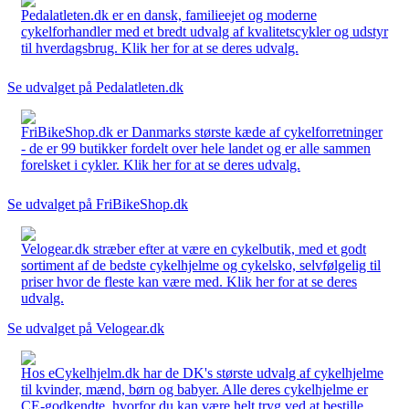
Pedalatleten.dk er en dansk, familieejet og moderne
cykelforhandler med et bredt udvalg af kvalitetscykler og udstyr
til hverdagsbrug. Klik her for at se deres udvalg.
Se udvalget på Pedalatleten.dk
FriBikeShop.dk er Danmarks største kæde af cykelforretninger
- de er 99 butikker fordelt over hele landet og er alle sammen
forelsket i cykler. Klik her for at se deres udvalg.
Se udvalget på FriBikeShop.dk
Velogear.dk stræber efter at være en cykelbutik, med et godt
sortiment af de bedste cykelhjelme og cykelsko, selvfølgelig til
priser hvor de fleste kan være med. Klik her for at se deres
udvalg.
Se udvalget på Velogear.dk
Hos eCykelhjelm.dk har de DK's største udvalg af cykelhjelme
til kvinder, mænd, børn og babyer. Alle deres cykelhjelme er
CE-godkendte, hvorfor du kan være helt tryg ved at bestille