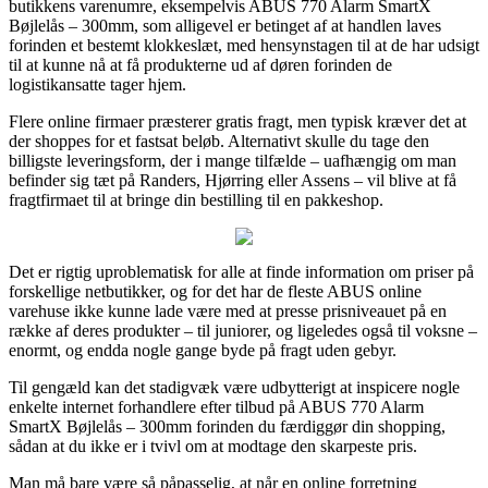
butikkens varenumre, eksempelvis ABUS 770 Alarm SmartX
Bøjlelås – 300mm, som alligevel er betinget af at handlen laves
forinden et bestemt klokkeslæt, med hensynstagen til at de har udsigt
til at kunne nå at få produkterne ud af døren forinden de
logistikansatte tager hjem.
Flere online firmaer præsterer gratis fragt, men typisk kræver det at
der shoppes for et fastsat beløb. Alternativt skulle du tage den
billigste leveringsform, der i mange tilfælde – uafhængig om man
befinder sig tæt på Randers, Hjørring eller Assens – vil blive at få
fragtfirmaet til at bringe din bestilling til en pakkeshop.
Det er rigtig uproblematisk for alle at finde information om priser på
forskellige netbutikker, og for det har de fleste ABUS online
varehuse ikke kunne lade være med at presse prisniveauet på en
række af deres produkter – til juniorer, og ligeledes også til voksne –
enormt, og endda nogle gange byde på fragt uden gebyr.
Til gengæld kan det stadigvæk være udbytterigt at inspicere nogle
enkelte internet forhandlere efter tilbud på ABUS 770 Alarm
SmartX Bøjlelås – 300mm forinden du færdiggør din shopping,
sådan at du ikke er i tvivl om at modtage den skarpeste pris.
Man må bare være så påpasselig, at når en online forretning