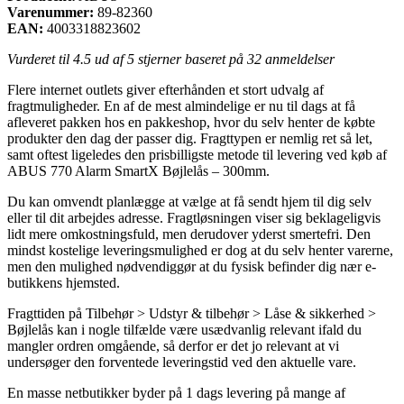
Varenummer:
89-82360
EAN:
4003318823602
Vurderet til
4.5
ud af 5 stjerner baseret på
32
anmeldelser
Flere internet outlets giver efterhånden et stort udvalg af
fragtmuligheder. En af de mest almindelige er nu til dags at få
afleveret pakken hos en pakkeshop, hvor du selv henter de købte
produkter den dag der passer dig. Fragttypen er nemlig ret så let,
samt oftest ligeledes den prisbilligste metode til levering ved køb af
ABUS 770 Alarm SmartX Bøjlelås – 300mm.
Du kan omvendt planlægge at vælge at få sendt hjem til dig selv
eller til dit arbejdes adresse. Fragtløsningen viser sig beklageligvis
lidt mere omkostningsfuld, men derudover yderst smertefri. Den
mindst kostelige leveringsmulighed er dog at du selv henter varerne,
men den mulighed nødvendiggør at du fysisk befinder dig nær e-
butikkens hjemsted.
Fragttiden på Tilbehør > Udstyr & tilbehør > Låse & sikkerhed >
Bøjlelås kan i nogle tilfælde være usædvanlig relevant ifald du
mangler ordren omgående, så derfor er det jo relevant at vi
undersøger den forventede leveringstid ved den aktuelle vare.
En masse netbutikker byder på 1 dags levering på mange af