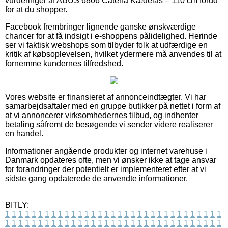
vurderinger af ABUS 6806 Catena Kædelås – 110 cm forud
for at du shopper.
Facebook frembringer lignende ganske ønskværdige
chancer for at få indsigt i e-shoppens pålidelighed. Herinde
ser vi faktisk webshops som tilbyder folk at udfærdige en
kritik af købsoplevelsen, hvilket ydermere må anvendes til at
fornemme kundernes tilfredshed.
Vores website er finansieret af annonceindtægter. Vi har
samarbejdsaftaler med en gruppe butikker på nettet i form af
at vi annoncerer virksomhedernes tilbud, og indhenter
betaling såfremt de besøgende vi sender videre realiserer
en handel.
Informationer angående produkter og internet varehuse i
Danmark opdateres ofte, men vi ønsker ikke at tage ansvar
for forandringer der potentielt er implementeret efter at vi
sidste gang opdaterede de anvendte informationer.
BITLY:
1
1
1
1
1
1
1
1
1
1
1
1
1
1
1
1
1
1
1
1
1
1
1
1
1
1
1
1
1
1
1
1
1
1
1
1
1
1
1
1
1
1
1
1
1
1
1
1
1
1
1
1
1
1
1
1
1
1
1
1
1
1
1
1
1
1