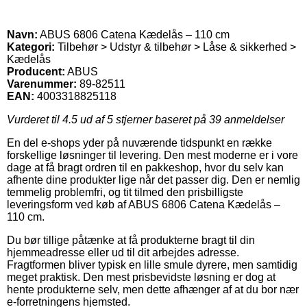
Navn:
ABUS 6806 Catena Kædelås – 110 cm
Kategori:
Tilbehør > Udstyr & tilbehør > Låse & sikkerhed >
Kædelås
Producent:
ABUS
Varenummer:
89-82511
EAN:
4003318825118
Vurderet til
4.5
ud af 5 stjerner baseret på
39
anmeldelser
En del e-shops yder på nuværende tidspunkt en række
forskellige løsninger til levering. Den mest moderne er i vore
dage at få bragt ordren til en pakkeshop, hvor du selv kan
afhente dine produkter lige når det passer dig. Den er nemlig
temmelig problemfri, og tit tilmed den prisbilligste
leveringsform ved køb af ABUS 6806 Catena Kædelås –
110 cm.
Du bør tillige påtænke at få produkterne bragt til din
hjemmeadresse eller ud til dit arbejdes adresse.
Fragtformen bliver typisk en lille smule dyrere, men samtidig
meget praktisk. Den mest prisbevidste løsning er dog at
hente produkterne selv, men dette afhænger af at du bor nær
e-forretningens hjemsted.