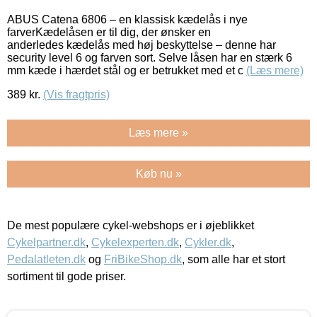
ABUS Catena 6806 – en klassisk kædelås i nye
farverKædelåsen er til dig, der ønsker en
anderledes kædelås med høj beskyttelse – denne har
security level 6 og farven sort. Selve låsen har en stærk 6
mm kæde i hærdet stål og er betrukket med et c
(Læs mere)
389
kr.
(Vis fragtpris)
Læs mere »
Køb nu »
De mest populære cykel-webshops er i øjeblikket
Cykelpartner.dk
,
Cykelexperten.dk
,
Cykler.dk
,
Pedalatleten.dk
og
FriBikeShop.dk
, som alle har et stort
sortiment til gode priser.