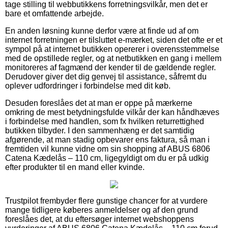
tage stilling til webbutikkens forretningsvilkår, men det er
bare et omfattende arbejde.
En anden løsning kunne derfor være at finde ud af om
internet forretningen er tilsluttet e-mærket, siden det ofte er et
sympol på at internet butikken opererer i overensstemmelse
med de opstillede regler, og at netbutikken en gang i mellem
monitoreres af fagmænd der kender til de gældende regler.
Derudover giver det dig genvej til assistance, såfremt du
oplever udfordringer i forbindelse med dit køb.
Desuden foreslåes det at man er oppe på mærkerne
omkring de mest betydningsfulde vilkår der kan håndhæves
i forbindelse med handlen, som fx hvilken returrettighed
butikken tilbyder. I den sammenhæng er det samtidig
afgørende, at man stadig opbevarer ens faktura, så man i
fremtiden vil kunne vidne om sin shopping af ABUS 6806
Catena Kædelås – 110 cm, ligegyldigt om du er på udkig
efter produkter til en mand eller kvinde.
Trustpilot frembyder flere gunstige chancer for at vurdere
mange tidligere køberes anmeldelser og af den grund
foreslåes det, at du eftersøger internet webshoppens