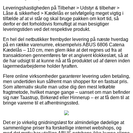
Leveringshastigheden på Tilbehør > Udstyr & tilbehør >
Låse & sikkerhed > Kædelås er selvfølgelig meget vigtig i
tilfælde af at vi står og skal bruge pakken om kort tid, så
derfor er det forholdsvis fornuftigt at man besigtiger
leveringstiden ved det respektive produkt.
En hel del netbutikker frembyder levering på næste hverdag
på en række varenumre, eksempelvis ABUS 6806 Catena
Kædelås – 110 cm, men glem ikke at det regnes ud fra at
transaktionen gennemføres før et angivent klokkeslæt, så at
de har udsigt til at kunne nå at få produktet ud af døren inden
lagermedarbejderne holder fyraften.
Flere online virksomheder garanterer levering uden betaling,
men undertiden kun såfremt man shopper for en fastsat pris.
Som alternativ skulle man udse dig den mest letkøbte
fragtmetode, hvilket mange gange – uanset om man befinder
sig nær Taastrup, Birkerød eller Hinnerup – er at få dem til at
bringe varerne til et afhentningssted.
Det er jo virkelig gnidningsløst for almindelige dødelige at
sammenligne priser fra forskellige internet webshops, og