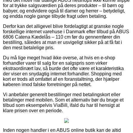
med det motiv har utallige ABUS netshops ikke kunne slippe
for at trykke salgsværdien på deres produkter – til børn og
babyer, og endvidere også til damer og herrer – betydeligt,
og endda nogle gange tilbyde fragt uden betaling.
Derfor kan det alligevel blive fordelagtigt at granske nogle
forskellige internet varehuse i Danmark efter tilbud på ABUS
6806 Catena Kædelås – 110 cm før du gennemfører din
bestilling, således at man er usvigeligt sikker på at få fat i
den mest betalelige pris.
Du må lige meget hvad ikke overse, at hvis en e-shop
forhandler varer til salg for en salgspris som virker
ekstraordinært lav, så burde det ofte være et karakteristika
der viser en snydagtig internet forhandler. Shopping med
kort er trods alt omfattet af en foranstaltning, der hjælper
køberen imod falske forretninger på nettet.
Vi anbefaler generelt bestillinger med betalingskort eller
betalinger med mobilen. Som et alternativ bør du bruge et
tilbud som eksempelvis ViaBill, ifald du har til hensigt at
klare prisen over en periode.
Inden nogen handler i en ABUS online butik kan de altid