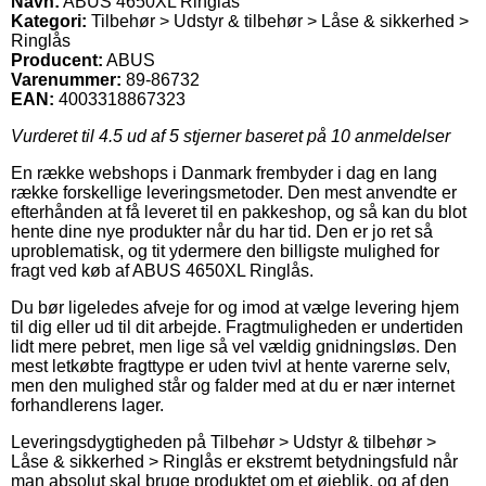
Navn:
ABUS 4650XL Ringlås
Kategori:
Tilbehør > Udstyr & tilbehør > Låse & sikkerhed >
Ringlås
Producent:
ABUS
Varenummer:
89-86732
EAN:
4003318867323
Vurderet til
4.5
ud af 5 stjerner baseret på
10
anmeldelser
En række webshops i Danmark frembyder i dag en lang
række forskellige leveringsmetoder. Den mest anvendte er
efterhånden at få leveret til en pakkeshop, og så kan du blot
hente dine nye produkter når du har tid. Den er jo ret så
uproblematisk, og tit ydermere den billigste mulighed for
fragt ved køb af ABUS 4650XL Ringlås.
Du bør ligeledes afveje for og imod at vælge levering hjem
til dig eller ud til dit arbejde. Fragtmuligheden er undertiden
lidt mere pebret, men lige så vel vældig gnidningsløs. Den
mest letkøbte fragttype er uden tvivl at hente varerne selv,
men den mulighed står og falder med at du er nær internet
forhandlerens lager.
Leveringsdygtigheden på Tilbehør > Udstyr & tilbehør >
Låse & sikkerhed > Ringlås er ekstremt betydningsfuld når
man absolut skal bruge produktet om et øjeblik, og af den