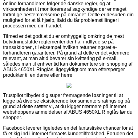
online forhandleren følger de danske regler, og at
virksomheden tit monitoreres af sagkyndige der er meget
fortrolige bestemmelserne på området. Dette er desuden din
mulighed for at få hjælp, ifald du får problemstillinger i
processen med din handel.
Tilmed er det godt at du er omhyggelig omkring de mest
betydningsfulde reglementer der har indflydelse på
transaktionen, til eksempel hvilken returneringsret e-
forhandleren garanterer. På grund af dette er det ydermere
relevant, at man altid bevarer sin kvittering på e-mail,
således man til enhver tid kan dokumentere sin shopping af
ABUS 4650XL Ringlås, ligegyldigt om man efterspørger
produkter til en dame eller herre.
Trustpilot tilbyder dig super fremragende løsninger til at
kigge på diverse eksisterende konsumenters ratings og på
grund af dette støtter vi, at du kigger nærmere på internet
webshoppens anmeldelser af ABUS 4650XL Ringlås før du
shopper.
Facebook leverer ligeledes en del fantastiske chancer for at
få et kig ind i internet firmaets kundetilfredshed. Foruden det