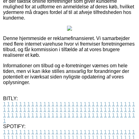
er der faktisk online forretninger som giver kunderne
mulighed for at udforme en anmeldelse af deres køb, hvilket
ydermere må drages fordel af til at afveje tilfredsheden hos
kunderne.
Denne hjemmeside er reklamefinansieret. Vi samarbejder
med flere internet varehuse hvor vi fremviser forretningernes
tilbud, og får kommission i tilfælde af at vores brugere
realiserer et køb.
Informationer om tilbud og e-forretninger værnes om hele
tiden, men vi kan ikke stilles ansvarlig for forandringer der
potentielt er iværksat siden nyligste opdatering af vores
oplysninger.
BITLY:
1
1
1
1
1
1
1
1
1
1
1
1
1
1
1
1
1
1
1
1
1
1
1
1
1
1
1
1
1
1
1
1
1
1
1
1
1
1
1
1
1
1
1
1
1
1
1
1
1
1
1
1
1
1
1
1
1
1
1
1
1
1
1
1
1
1
1
1
1
1
1
1
1
1
1
1
1
1
1
1
1
1
1
1
1
1
1
1
1
1
1
1
1
1
1
1
1
1
1
1
SPOTIFY:
1
1
1
1
1
1
1
1
1
1
1
1
1
1
1
1
1
1
1
1
1
1
1
1
1
1
1
1
1
1
1
1
1
1
1
1
1
1
1
1
1
1
1
1
1
1
1
1
1
1
1
1
1
1
1
1
1
1
1
1
1
1
1
1
1
1