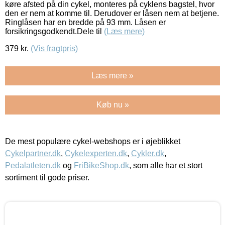
køre afsted på din cykel, monteres på cyklens bagstel, hvor
den er nem at komme til. Derudover er låsen nem at betjene.
Ringlåsen har en bredde på 93 mm. Låsen er
forsikringsgodkendt.Dele til
(Læs mere)
379
kr.
(Vis fragtpris)
Læs mere »
Køb nu »
De mest populære cykel-webshops er i øjeblikket
Cykelpartner.dk
,
Cykelexperten.dk
,
Cykler.dk
,
Pedalatleten.dk
og
FriBikeShop.dk
, som alle har et stort
sortiment til gode priser.