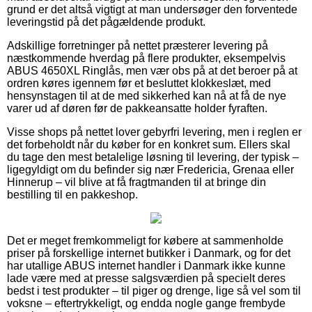
grund er det altså vigtigt at man undersøger den forventede
leveringstid på det pågældende produkt.
Adskillige forretninger på nettet præsterer levering på
næstkommende hverdag på flere produkter, eksempelvis
ABUS 4650XL Ringlås, men vær obs på at det beroer på at
ordren køres igennem før et besluttet klokkeslæt, med
hensynstagen til at de med sikkerhed kan nå at få de nye
varer ud af døren før de pakkeansatte holder fyraften.
Visse shops på nettet lover gebyrfri levering, men i reglen er
det forbeholdt når du køber for en konkret sum. Ellers skal
du tage den mest betalelige løsning til levering, der typisk –
ligegyldigt om du befinder sig nær Fredericia, Grenaa eller
Hinnerup – vil blive at få fragtmanden til at bringe din
bestilling til en pakkeshop.
Det er meget fremkommeligt for købere at sammenholde
priser på forskellige internet butikker i Danmark, og for det
har utallige ABUS internet handler i Danmark ikke kunne
lade være med at presse salgsværdien på specielt deres
bedst i test produkter – til piger og drenge, lige så vel som til
voksne – eftertrykkeligt, og endda nogle gange frembyde