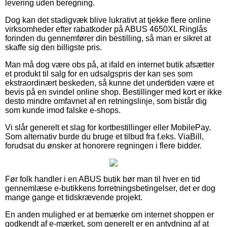
levering uden beregning.
Dog kan det stadigvæk blive lukrativt at tjekke flere online
virksomheder efter rabatkoder på ABUS 4650XL Ringlås
forinden du gennemfører din bestilling, så man er sikret at
skaffe sig den billigste pris.
Man må dog være obs på, at ifald en internet butik afsætter
et produkt til salg for en udsalgspris der kan ses som
ekstraordinært beskeden, så kunne det undertiden være et
bevis på en svindel online shop. Bestillinger med kort er ikke
desto mindre omfavnet af en retningslinje, som bistår dig
som kunde imod falske e-shops.
Vi slår generelt et slag for kortbestillinger eller MobilePay.
Som alternativ burde du bruge et tilbud fra f.eks. ViaBill,
forudsat du ønsker at honorere regningen i flere bidder.
Før folk handler i en ABUS butik bør man til hver en tid
gennemlæse e-butikkens forretningsbetingelser, det er dog
mange gange et tidskrævende projekt.
En anden mulighed er at bemærke om internet shoppen er
godkendt af e-mærket, som generelt er en antydning af at