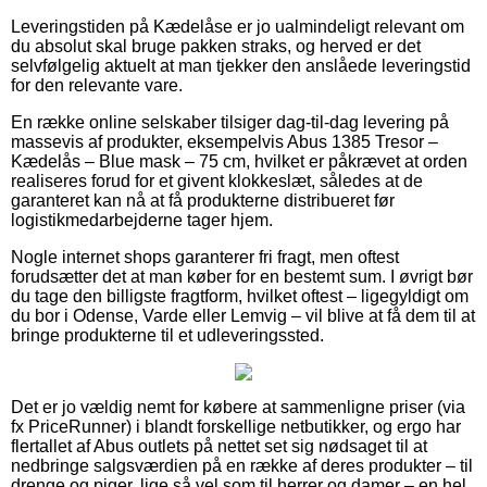
Leveringstiden på Kædelåse er jo ualmindeligt relevant om
du absolut skal bruge pakken straks, og herved er det
selvfølgelig aktuelt at man tjekker den anslåede leveringstid
for den relevante vare.
En række online selskaber tilsiger dag-til-dag levering på
massevis af produkter, eksempelvis Abus 1385 Tresor –
Kædelås – Blue mask – 75 cm, hvilket er påkrævet at orden
realiseres forud for et givent klokkeslæt, således at de
garanteret kan nå at få produkterne distribueret før
logistikmedarbejderne tager hjem.
Nogle internet shops garanterer fri fragt, men oftest
forudsætter det at man køber for en bestemt sum. I øvrigt bør
du tage den billigste fragtform, hvilket oftest – ligegyldigt om
du bor i Odense, Varde eller Lemvig – vil blive at få dem til at
bringe produkterne til et udleveringssted.
Det er jo vældig nemt for købere at sammenligne priser (via
fx PriceRunner) i blandt forskellige netbutikker, og ergo har
flertallet af Abus outlets på nettet set sig nødsaget til at
nedbringe salgsværdien på en række af deres produkter – til
drenge og piger, lige så vel som til herrer og damer – en hel