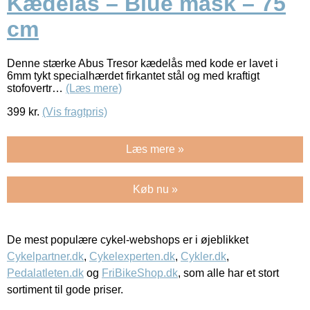
Kædelås – Blue mask – 75
cm
Denne stærke Abus Tresor kædelås med kode er lavet i
6mm tykt specialhærdet firkantet stål og med kraftigt
stofovertr…
(Læs mere)
399
kr.
(Vis fragtpris)
Læs mere »
Køb nu »
De mest populære cykel-webshops er i øjeblikket
Cykelpartner.dk
,
Cykelexperten.dk
,
Cykler.dk
,
Pedalatleten.dk
og
FriBikeShop.dk
, som alle har et stort
sortiment til gode priser.