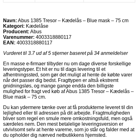
Navn:
Abus 1385 Tresor – Kædelås – Blue mask – 75 cm
Kategori:
Kædelåse
Producent:
Abus
Varenummer:
4003318880117
EAN:
4003318880117
Vurderet til
3.7
ud af 5 stjerner baseret på
34
anmeldelser
En masse e-firmaer tilbyder nu om dage diverse forskellige
leveringstyper. Et hit er nu til dags levering til et
afhentningssted, som gør det muligt at hente de købte varer
når det passer dig bedst. Fragttypen er altså ekstremt
gnidningsløs, og mange gange endda den billigste
mulighed for fragt ved køb af Abus 1385 Tresor – Kædelås –
Blue mask – 75 cm.
Du kan ydermere tænke over at få produkterne leveret til din
lejlighed eller til adressen på dit arbejde. Fragtmuligheden
bliver som regel en smule mere omkostningsfuld, men også
særdeles nem. Den mest betalelige leveringsversion er
utvivlsomt selv at hente varerne, som jo står og falder med at
du opholder dig nærved netbutikkens hjemsted.