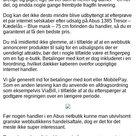
del, og endda nogle gange frembyde fragtfri levering.
Dog kan det ikke desto mindre blive udbytterigt at efterprøve
et par internet selskaber efter udsalg på Abus 1385 Tresor –
Kædelås – Blue mask – 75 cm forinden du handler, så du er
garanteret at få den bedste pris.
Du må imidlertid ikke glemme, at i tilfælde af at en webbutik
annoncerer produkter til salg for en udsalgspris der er
uendeligt attraktiv, bør det i nogle tilfælde være et fingerpeg
om en fup e-butik. Betalinger med kort er dog inkluderet i en
forordning, hvilket dækker køberen overfor uoprigtige
internet handler.
Vi går generelt ind for betalinger med kort eller MobilePay.
Som en anden løsning kan du anvende en afdragsordning
som eksempelvis ViaBill, i tilfælde af at du efterspørger at
godtgøre regningen over en længere periode.
Før nogen handler i en Abus netbutik kunne man utvivlsomt
granske webbutikkens handelsaftale, dog er det for det
meste ikke super interessant.