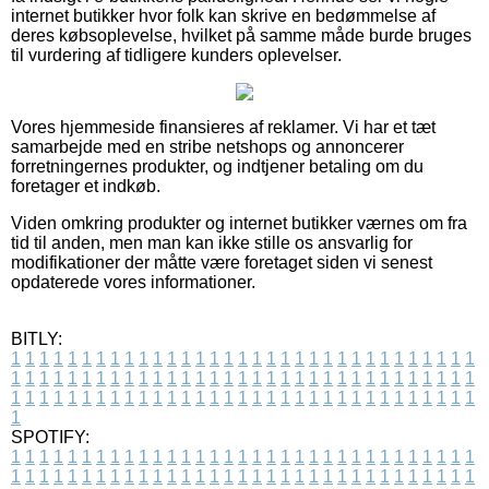
internet butikker hvor folk kan skrive en bedømmelse af
deres købsoplevelse, hvilket på samme måde burde bruges
til vurdering af tidligere kunders oplevelser.
Vores hjemmeside finansieres af reklamer. Vi har et tæt
samarbejde med en stribe netshops og annoncerer
forretningernes produkter, og indtjener betaling om du
foretager et indkøb.
Viden omkring produkter og internet butikker værnes om fra
tid til anden, men man kan ikke stille os ansvarlig for
modifikationer der måtte være foretaget siden vi senest
opdaterede vores informationer.
BITLY:
1
1
1
1
1
1
1
1
1
1
1
1
1
1
1
1
1
1
1
1
1
1
1
1
1
1
1
1
1
1
1
1
1
1
1
1
1
1
1
1
1
1
1
1
1
1
1
1
1
1
1
1
1
1
1
1
1
1
1
1
1
1
1
1
1
1
1
1
1
1
1
1
1
1
1
1
1
1
1
1
1
1
1
1
1
1
1
1
1
1
1
1
1
1
1
1
1
1
1
1
SPOTIFY:
1
1
1
1
1
1
1
1
1
1
1
1
1
1
1
1
1
1
1
1
1
1
1
1
1
1
1
1
1
1
1
1
1
1
1
1
1
1
1
1
1
1
1
1
1
1
1
1
1
1
1
1
1
1
1
1
1
1
1
1
1
1
1
1
1
1