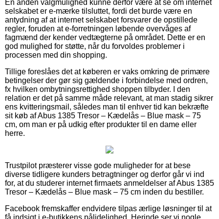
En anden valgmulighed kunne derfor være at se om internet
selskabet er e-mærke tilsluttet, fordi det burde være en
antydning af at internet selskabet forsvarer de opstillede
regler, foruden at e-forretningen løbende overvåges af
fagmænd der kender vedtægterne på området. Dette er en
god mulighed for støtte, når du forvoldes problemer i
processen med din shopping.
Tillige foreslåes det at køberen er vaks omkring de primære
betingelser der gør sig gældende i forbindelse med ordren,
fx hvilken ombytningsrettighed shoppen tilbyder. I den
relation er det på samme måde relevant, at man stadig sikrer
ens kvitteringsmail, således man til enhver tid kan bekræfte
sit køb af Abus 1385 Tresor – Kædelås – Blue mask – 75
cm, om man er på udkig efter produkter til en dame eller
herre.
Trustpilot præsterer visse gode muligheder for at bese
diverse tidligere kunders betragtninger og derfor går vi ind
for, at du studerer internet firmaets anmeldelser af Abus 1385
Tresor – Kædelås – Blue mask – 75 cm inden du bestiller.
Facebook fremskaffer endvidere tilpas ærlige løsninger til at
få indsigt i e-butikkens pålidelighed. Herinde ser vi nogle