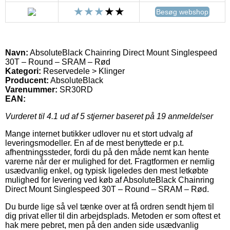
Besøg webshop
Navn:
AbsoluteBlack Chainring Direct Mount Singlespeed
30T – Round – SRAM – Rød
Kategori:
Reservedele > Klinger
Producent:
AbsoluteBlack
Varenummer:
SR30RD
EAN:
Vurderet til
4.1
ud af 5 stjerner baseret på
19
anmeldelser
Mange internet butikker udlover nu et stort udvalg af
leveringsmodeller. En af de mest benyttede er p.t.
afhentningssteder, fordi du på den måde nemt kan hente
varerne når der er mulighed for det. Fragtformen er nemlig
usædvanlig enkel, og typisk ligeledes den mest letkøbte
mulighed for levering ved køb af AbsoluteBlack Chainring
Direct Mount Singlespeed 30T – Round – SRAM – Rød.
Du burde lige så vel tænke over at få ordren sendt hjem til
dig privat eller til din arbejdsplads. Metoden er som oftest et
hak mere pebret, men på den anden side usædvanlig