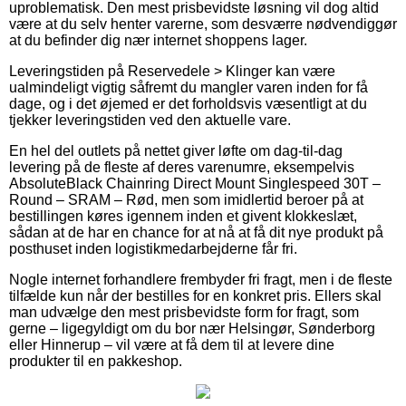
uproblematisk. Den mest prisbevidste løsning vil dog altid
være at du selv henter varerne, som desværre nødvendiggør
at du befinder dig nær internet shoppens lager.
Leveringstiden på Reservedele > Klinger kan være
ualmindeligt vigtig såfremt du mangler varen inden for få
dage, og i det øjemed er det forholdsvis væsentligt at du
tjekker leveringstiden ved den aktuelle vare.
En hel del outlets på nettet giver løfte om dag-til-dag
levering på de fleste af deres varenumre, eksempelvis
AbsoluteBlack Chainring Direct Mount Singlespeed 30T –
Round – SRAM – Rød, men som imidlertid beroer på at
bestillingen køres igennem inden et givent klokkeslæt,
sådan at de har en chance for at nå at få dit nye produkt på
posthuset inden logistikmedarbejderne får fri.
Nogle internet forhandlere frembyder fri fragt, men i de fleste
tilfælde kun når der bestilles for en konkret pris. Ellers skal
man udvælge den mest prisbevidste form for fragt, som
gerne – ligegyldigt om du bor nær Helsingør, Sønderborg
eller Hinnerup – vil være at få dem til at levere dine
produkter til en pakkeshop.