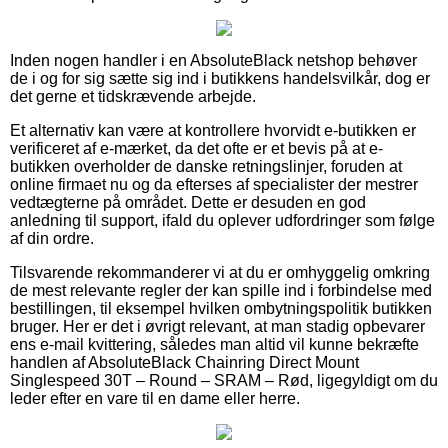
Inden nogen handler i en AbsoluteBlack netshop behøver
de i og for sig sætte sig ind i butikkens handelsvilkår, dog er
det gerne et tidskrævende arbejde.
Et alternativ kan være at kontrollere hvorvidt e-butikken er
verificeret af e-mærket, da det ofte er et bevis på at e-
butikken overholder de danske retningslinjer, foruden at
online firmaet nu og da efterses af specialister der mestrer
vedtægterne på området. Dette er desuden en god
anledning til support, ifald du oplever udfordringer som følge
af din ordre.
Tilsvarende rekommanderer vi at du er omhyggelig omkring
de mest relevante regler der kan spille ind i forbindelse med
bestillingen, til eksempel hvilken ombytningspolitik butikken
bruger. Her er det i øvrigt relevant, at man stadig opbevarer
ens e-mail kvittering, således man altid vil kunne bekræfte
handlen af AbsoluteBlack Chainring Direct Mount
Singlespeed 30T – Round – SRAM – Rød, ligegyldigt om du
leder efter en vare til en dame eller herre.