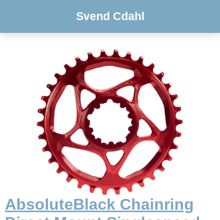
Svend Cdahl
AbsoluteBlack Chainring