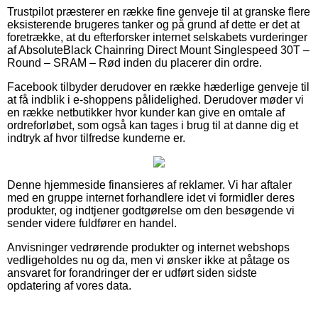
Trustpilot præsterer en række fine genveje til at granske flere
eksisterende brugeres tanker og på grund af dette er det at
foretrække, at du efterforsker internet selskabets vurderinger
af AbsoluteBlack Chainring Direct Mount Singlespeed 30T –
Round – SRAM – Rød inden du placerer din ordre.
Facebook tilbyder derudover en række hæderlige genveje til
at få indblik i e-shoppens pålidelighed. Derudover møder vi
en række netbutikker hvor kunder kan give en omtale af
ordreforløbet, som også kan tages i brug til at danne dig et
indtryk af hvor tilfredse kunderne er.
Denne hjemmeside finansieres af reklamer. Vi har aftaler
med en gruppe internet forhandlere idet vi formidler deres
produkter, og indtjener godtgørelse om den besøgende vi
sender videre fuldfører en handel.
Anvisninger vedrørende produkter og internet webshops
vedligeholdes nu og da, men vi ønsker ikke at påtage os
ansvaret for forandringer der er udført siden sidste
opdatering af vores data.