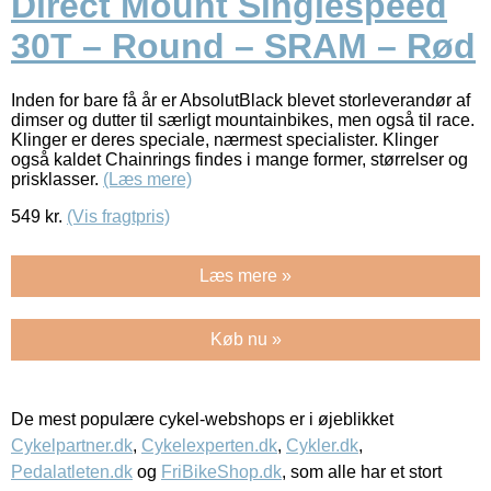
Direct Mount Singlespeed
30T – Round – SRAM – Rød
Inden for bare få år er AbsolutBlack blevet storleverandør af
dimser og dutter til særligt mountainbikes, men også til race.
Klinger er deres speciale, nærmest specialister. Klinger
også kaldet Chainrings findes i mange former, størrelser og
prisklasser.
(Læs mere)
549
kr.
(Vis fragtpris)
Læs mere »
Køb nu »
De mest populære cykel-webshops er i øjeblikket
Cykelpartner.dk
,
Cykelexperten.dk
,
Cykler.dk
,
Pedalatleten.dk
og
FriBikeShop.dk
, som alle har et stort