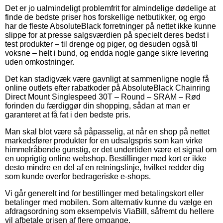
Det er jo ualmindeligt problemfrit for almindelige dødelige at
finde de bedste priser hos forskellige netbutikker, og ergo
har de fleste AbsoluteBlack forretninger på nettet ikke kunne
slippe for at presse salgsværdien på specielt deres bedst i
test produkter – til drenge og piger, og desuden også til
voksne – helt i bund, og endda nogle gange sikre levering
uden omkostninger.
Det kan stadigvæk være gavnligt at sammenligne nogle få
online outlets efter rabatkoder på AbsoluteBlack Chainring
Direct Mount Singlespeed 30T – Round – SRAM – Rød
forinden du færdiggør din shopping, sådan at man er
garanteret at få fat i den bedste pris.
Man skal blot være så påpasselig, at når en shop på nettet
markedsfører produkter for en udsalgspris som kan virke
himmelråbende gunstig, er det undertiden være et signal om
en uoprigtig online webshop. Bestillinger med kort er ikke
desto mindre en del af en retningslinje, hvilket redder dig
som kunde overfor bedrageriske e-shops.
Vi går generelt ind for bestillinger med betalingskort eller
betalinger med mobilen. Som alternativ kunne du vælge en
afdragsordning som eksempelvis ViaBill, såfremt du hellere
vil afbetale prisen af flere omgange.