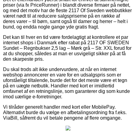
priser (via fx PriceRunner) i blandt diverse firmaer på nettet,
og med det motiv har de fleste 2117 Of Sweden webbutikker
været nødt til at reducere salgspriserne på en række af
deres varer – til børn, samt også til damer og herrer – helt i
bund, og endda nogle gange yde gratis fragt.
Det kan til hver en tid være fordelagtigt at kontrollere et par
internet shops i Danmark efter rabat på 2117 OF SWEDEN
Sundet – Regnbukser 2,5 lag – Mørk grå – Str. XXL forud for
at du shopper, således at man er usvigeligt sikker på at få
den skarpeste pris.
Du skal trods alt ikke undervurdere, at når en internet
webshop annoncerer en vare for en udsalgspris som er
uforståeligt tiltalende, burde det for det meste være et tegn
på en uægte netbutik. Handler med kort er imidlertid
omfavnet af en retningslinje, som garanterer dig som kunde
imod uærlige e-forretninger.
Vi tilråder generelt handler med kort eller MobilePay.
Alternativt burde du vælge en afbetalingsordning fra f.eks.
ViaBill, såfremt du vil betale pengene af flere omgange.