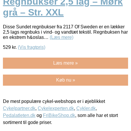
Regnbukser 2,5 lag – Mørk
grå – Str. XXL
Disse Sundet regnbukser fra 2117 Of Sweden er en lækker
2,5 lags regnbuks i vind- og vandtæt tekstil. Regnbuksen har
en ekstrem h&oslas…
(Læs mere)
529
kr.
(Vis fragtpris)
Læs mere »
Køb nu »
De mest populære cykel-webshops er i øjeblikket
Cykelpartner.dk
,
Cykelexperten.dk
,
Cykler.dk
,
Pedalatleten.dk
og
FriBikeShop.dk
, som alle har et stort
sortiment til gode priser.