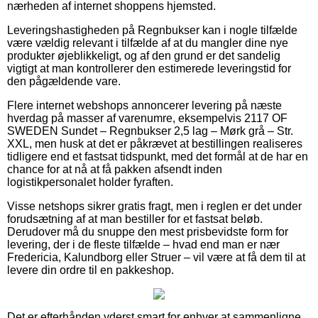
nærheden af internet shoppens hjemsted.
Leveringshastigheden på Regnbukser kan i nogle tilfælde
være vældig relevant i tilfælde af at du mangler dine nye
produkter øjeblikkeligt, og af den grund er det sandelig
vigtigt at man kontrollerer den estimerede leveringstid for
den pågældende vare.
Flere internet webshops annoncerer levering på næste
hverdag på masser af varenumre, eksempelvis 2117 OF
SWEDEN Sundet – Regnbukser 2,5 lag – Mørk grå – Str.
XXL, men husk at det er påkrævet at bestillingen realiseres
tidligere end et fastsat tidspunkt, med det formål at de har en
chance for at nå at få pakken afsendt inden
logistikpersonalet holder fyraften.
Visse netshops sikrer gratis fragt, men i reglen er det under
forudsætning af at man bestiller for et fastsat beløb.
Derudover må du snuppe den mest prisbevidste form for
levering, der i de fleste tilfælde – hvad end man er nær
Fredericia, Kalundborg eller Struer – vil være at få dem til at
levere din ordre til en pakkeshop.
Det er efterhånden yderst smart for enhver at sammenligne