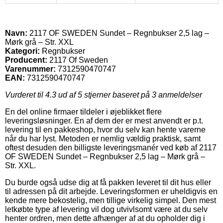
Navn:
2117 OF SWEDEN Sundet – Regnbukser 2,5 lag –
Mørk grå – Str. XXL
Kategori:
Regnbukser
Producent:
2117 Of Sweden
Varenummer:
7312590470747
EAN:
7312590470747
Vurderet til
4.3
ud af 5 stjerner baseret på
3
anmeldelser
En del online firmaer tildeler i øjeblikket flere
leveringsløsninger. En af dem der er mest anvendt er p.t.
levering til en pakkeshop, hvor du selv kan hente varerne
når du har lyst. Metoden er nemlig vældig praktisk, samt
oftest desuden den billigste leveringsmanér ved køb af 2117
OF SWEDEN Sundet – Regnbukser 2,5 lag – Mørk grå –
Str. XXL.
Du burde også udse dig at få pakken leveret til dit hus eller
til adressen på dit arbejde. Leveringsformen er uheldigvis en
kende mere bekostelig, men tillige virkelig simpel. Den mest
letkøbte type af levering vil dog utvivlsomt være at du selv
henter ordren, men dette afhænger af at du opholder dig i