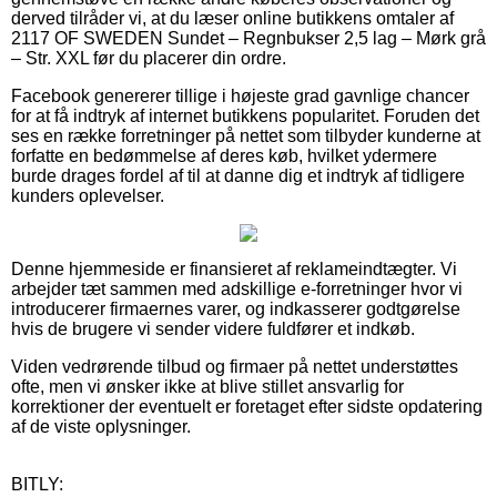
derved tilråder vi, at du læser online butikkens omtaler af
2117 OF SWEDEN Sundet – Regnbukser 2,5 lag – Mørk grå
– Str. XXL før du placerer din ordre.
Facebook genererer tillige i højeste grad gavnlige chancer
for at få indtryk af internet butikkens popularitet. Foruden det
ses en række forretninger på nettet som tilbyder kunderne at
forfatte en bedømmelse af deres køb, hvilket ydermere
burde drages fordel af til at danne dig et indtryk af tidligere
kunders oplevelser.
Denne hjemmeside er finansieret af reklameindtægter. Vi
arbejder tæt sammen med adskillige e-forretninger hvor vi
introducerer firmaernes varer, og indkasserer godtgørelse
hvis de brugere vi sender videre fuldfører et indkøb.
Viden vedrørende tilbud og firmaer på nettet understøttes
ofte, men vi ønsker ikke at blive stillet ansvarlig for
korrektioner der eventuelt er foretaget efter sidste opdatering
af de viste oplysninger.
BITLY: