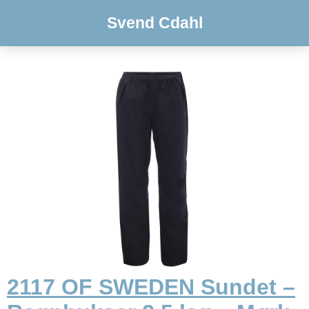
Svend Cdahl
2117 OF SWEDEN Sundet –