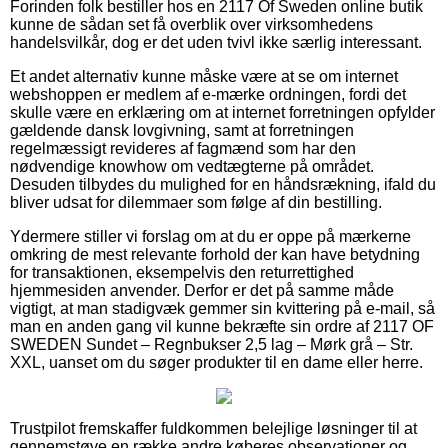
Forinden folk bestiller hos en 2117 Of Sweden online butik
kunne de sådan set få overblik over virksomhedens
handelsvilkår, dog er det uden tvivl ikke særlig interessant.
Et andet alternativ kunne måske være at se om internet
webshoppen er medlem af e-mærke ordningen, fordi det
skulle være en erklæring om at internet forretningen opfylder
gældende dansk lovgivning, samt at forretningen
regelmæssigt revideres af fagmænd som har den
nødvendige knowhow om vedtægterne på området.
Desuden tilbydes du mulighed for en håndsrækning, ifald du
bliver udsat for dilemmaer som følge af din bestilling.
Ydermere stiller vi forslag om at du er oppe på mærkerne
omkring de mest relevante forhold der kan have betydning
for transaktionen, eksempelvis den returrettighed
hjemmesiden anvender. Derfor er det på samme måde
vigtigt, at man stadigvæk gemmer sin kvittering på e-mail, så
man en anden gang vil kunne bekræfte sin ordre af 2117 OF
SWEDEN Sundet – Regnbukser 2,5 lag – Mørk grå – Str.
XXL, uanset om du søger produkter til en dame eller herre.
Trustpilot fremskaffer fuldkommen belejlige løsninger til at
gennemstøve en række andre køberes observationer og