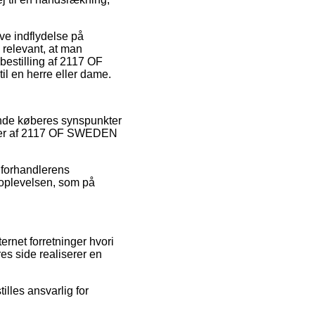
ve indflydelse på
 relevant, at man
bestilling af 2117 OF
l en herre eller dame.
ende køberes synspunkter
taler af 2117 OF SWEDEN
 forhandlerens
soplevelsen, som på
rnet forretninger hvori
es side realiserer en
lles ansvarlig for