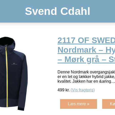
Svend Cdahl
2117 OF SWE
Nordmark – Hy
– Mørk grå – St
Denne Nordmark overgangsjakk
er en let og lækker hybrid jakke
kvalitet. Jakken har en &aring
499
kr.
(Vis fragtpris)
Læs mere »
Kø