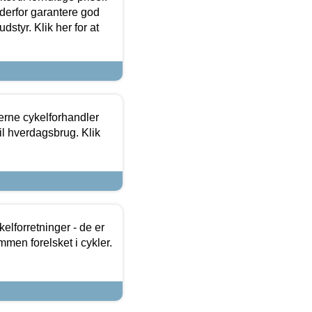
 derfor garantere god
dstyr. Klik her for at
erne cykelforhandler
til hverdagsbrug. Klik
lforretninger - de er
mmen forelsket i cykler.