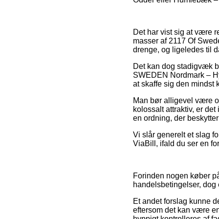
Det har vist sig at være 
masser af 2117 Of Sweden 
drenge, og ligeledes til 
Det kan dog stadigvæk bl
SWEDEN Nordmark – Hybrid
at skaffe sig den mindst k
Man bør alligevel være o
kolossalt attraktiv, er de
en ordning, der beskytte
Vi slår generelt et slag 
ViaBill, ifald du ser en 
Forinden nogen køber på
handelsbetingelser, dog e
Et andet forslag kunne de
eftersom det kan være en 
hyppigt kontrolleres af f