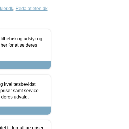
kler.dk
,
Pedalatleten.dk
ltilbehør og udstyr og
 her for at se deres
g kvalitetsbevidst
e priser samt service
e deres udvalg.
et til fornuftige priser.