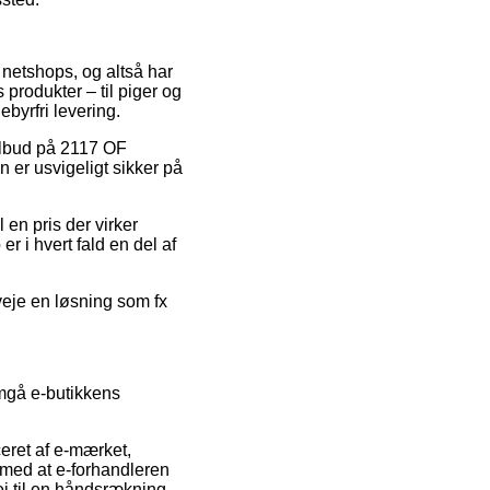
e netshops, og altså har
produkter – til piger og
byrfri levering.
tilbud på 2117 OF
 er usvigeligt sikker på
en pris der virker
er i hvert fald en del af
rveje en løsning som fx
mgå e-butikkens
ceret af e-mærket,
e med at e-forhandleren
ej til en håndsrækning,