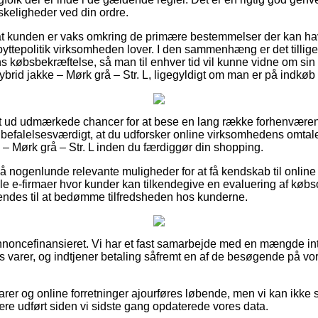
skeligheder ved din ordre.
 at kunden er vaks omkring de primære bestemmelser der kan ha
byttepolitik virksomheden lover. I den sammenhæng er det tillige
 købsbekræftelse, så man til enhver tid vil kunne vidne om sin 
 jakke – Mørk grå – Str. L, ligegyldigt om man er på indkøb ti
fuldt ud udmærkede chancer for at bese en lang række forhenvær
anbefalelsesværdigt, at du udforsker online virksomhedens om
– Mørk grå – Str. L inden du færdiggør din shopping.
nogenlunde relevante muligheder for at få kendskab til online
e e-firmaer hvor kunder kan tilkendegive en evaluering af køb
des til at bedømme tilfredsheden hos kunderne.
oncefinansieret. Vi har et fast samarbejde med en mængde inte
s varer, og indtjener betaling såfremt en af de besøgende på vor
r og online forretninger ajourføres løbende, men vi kan ikke sti
ære udført siden vi sidste gang opdaterede vores data.