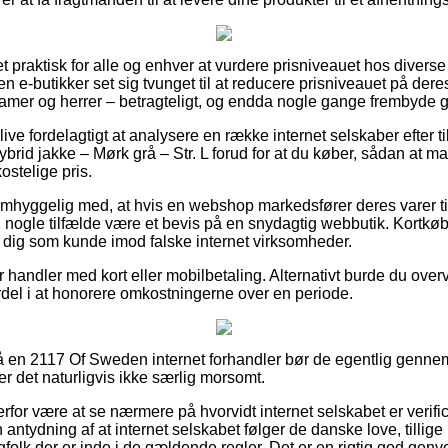
ret praktisk for alle og enhver at vurdere prisniveauet hos divers
e-butikker set sig tvunget til at reducere prisniveauet på deres 
damer og herrer – betragteligt, og endda nogle gange frembyde ge
ive fordelagtigt at analysere en række internet selskaber efter 
 jakke – Mørk grå – Str. L forud for at du køber, sådan at man
ostelige pris.
mhyggelig med, at hvis en webshop markedsfører deres varer til 
t i nogle tilfælde være et bevis på en snydagtig webbutik. Kortkøb 
r dig som kunde imod falske internet virksomheder.
for handler med kort eller mobilbetaling. Alternativt burde du ove
fordel i at honorere omkostningerne over en periode.
 en 2117 Of Sweden internet forhandler bør de egentlig genne
r det naturligvis ikke særlig morsomt.
rfor være at se nærmere på hvorvidt internet selskabet er verifi
antydning af at internet selskabet følger de danske love, tillig
agfolk der er inde i de gældende regler. Det er en rigtig god genv