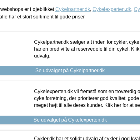
webshops er i øjeblikket
Cykelpartner.dk
,
Cykelexperten.dk
,
Cy
alle har et stort sortiment til gode priser.
Cykelpartner.dk sælger alt inden for cykler, cyke
har en bred vifte af reservedele til din cykel. Klik
udvalg.
Se udvalget på Cykelpartner.dk
Cykelexperten.dk vil fremstå som en troværdig o
cykelforretning, der prioriterer god kvalitet, god
meget højt til alle deres kunder. Klik her for at s
Se udvalget på Cykelexperten.dk
Cykler.dk har et solidt udvalg af cykler i god kvalit