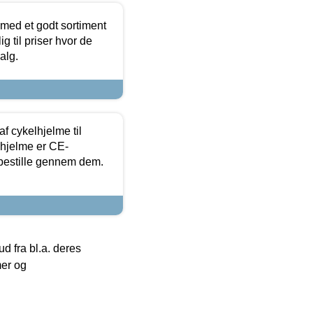
 med et godt sortiment
g til priser hvor de
alg.
f cykelhjelme til
lhjelme er CE-
 bestille gennem dem.
 fra bl.a. deres
mer og