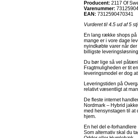
Producent:
2117 Of Sw
Varenummer:
7312590
EAN:
7312590470341
Vurderet til
4.5
ud af 5 st
En lang række shops på n
mange er i vore dage leve
nyindkøbte varer når der
billigste leveringsløsn
Du bør lige så vel påtænke
Fragtmuligheden er tit en
leveringsmodel er dog at
Leveringstiden på Overgan
relativt væsentligt at ma
De fleste internet hand
Nordmark – Hybrid jakke –
med hensynstagen til at d
hjem.
En hel del e-forhandlere 
Som alternativ skal du t
Odder eller Humlebæk – er