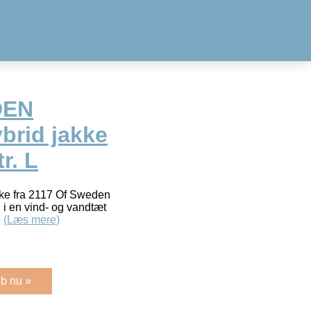
DEN
brid jakke
r. L
e fra 2117 Of Sweden
, i en vind- og vandtæt
…
(Læs mere)
b nu »