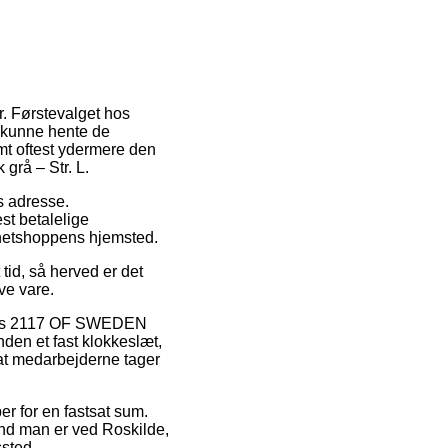
r. Førstevalget hos
at kunne hente de
mt oftest ydermere den
grå – Str. L.
es adresse.
st betalelige
 netshoppens hjemsted.
tid, så herved er det
ve vare.
elvis 2117 OF SWEDEN
nden et fast klokkeslæt,
r at medarbejderne tager
er for en fastsat sum.
end man er ved Roskilde,
ssted.