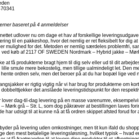
eden
470341
jerner baseret på
4
anmeldelser
ettet udlover nu om dage et hav af forskellige leveringsudgave
ring til en pakkeshop, hvor det nemlig er ret fleksibelt for dig 
 er mulighed for det. Metoden er nemlig særdeles problemfri, sa
ing ved køb af 2117 OF SWEDEN Nordmark – Hybrid jakke – Mørk 
 at få produkterne bragt hjem til dig selv eller ud til dit arbejd
 lille smule mere bekostelig, men tillige ualmindeligt let. Den me
 hente ordren selv, men det beroer på at du har bopæl lige ved
gsjakker er rigtig vigtig når vi har brug for produkterne om kort 
n dobbelttjekker det anslåede leveringstidspunkt for den respekti
ler lover dag-til-dag levering på en masse varenumre, eksemp
 Mørk grå – Str. L, som dog påkræver at bestillingen laves fori
e har udsigt til at kunne nå at få ordren skippet afsted forud fo
byder på levering uden omkostninger, men tit kun ifald du shopp
age den mest betalelige leveringsløsning, hvilket typisk – hvad 
 at få fragtmanden til at levere dine produkter til et afhentning