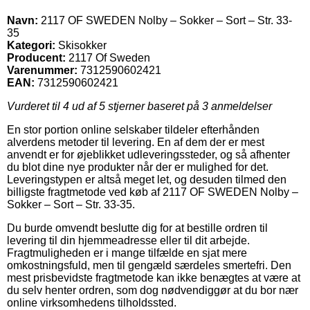
Navn:
2117 OF SWEDEN Nolby – Sokker – Sort – Str. 33-
35
Kategori:
Skisokker
Producent:
2117 Of Sweden
Varenummer:
7312590602421
EAN:
7312590602421
Vurderet til
4
ud af 5 stjerner baseret på
3
anmeldelser
En stor portion online selskaber tildeler efterhånden
alverdens metoder til levering. En af dem der er mest
anvendt er for øjeblikket udleveringssteder, og så afhenter
du blot dine nye produkter når der er mulighed for det.
Leveringstypen er altså meget let, og desuden tilmed den
billigste fragtmetode ved køb af 2117 OF SWEDEN Nolby –
Sokker – Sort – Str. 33-35.
Du burde omvendt beslutte dig for at bestille ordren til
levering til din hjemmeadresse eller til dit arbejde.
Fragtmuligheden er i mange tilfælde en sjat mere
omkostningsfuld, men til gengæld særdeles smertefri. Den
mest prisbevidste fragtmetode kan ikke benægtes at være at
du selv henter ordren, som dog nødvendiggør at du bor nær
online virksomhedens tilholdssted.