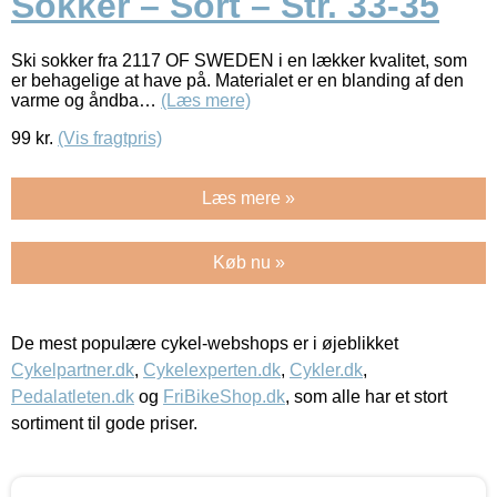
Sokker – Sort – Str. 33-35
Ski sokker fra 2117 OF SWEDEN i en lækker kvalitet, som
er behagelige at have på. Materialet er en blanding af den
varme og åndba…
(Læs mere)
99
kr.
(Vis fragtpris)
Læs mere »
Køb nu »
De mest populære cykel-webshops er i øjeblikket
Cykelpartner.dk
,
Cykelexperten.dk
,
Cykler.dk
,
Pedalatleten.dk
og
FriBikeShop.dk
, som alle har et stort
sortiment til gode priser.