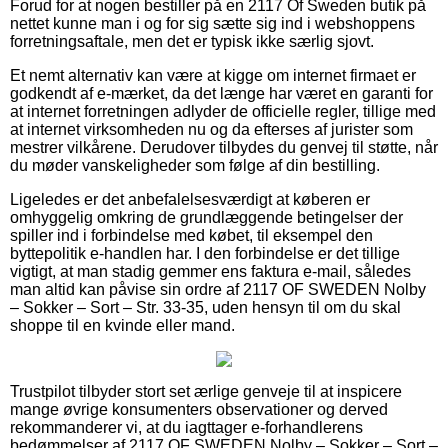
Forud for at nogen bestiller på en 2117 Of Sweden butik på
nettet kunne man i og for sig sætte sig ind i webshoppens
forretningsaftale, men det er typisk ikke særlig sjovt.
Et nemt alternativ kan være at kigge om internet firmaet er
godkendt af e-mærket, da det længe har været en garanti for
at internet forretningen adlyder de officielle regler, tillige med
at internet virksomheden nu og da efterses af jurister som
mestrer vilkårene. Derudover tilbydes du genvej til støtte, når
du møder vanskeligheder som følge af din bestilling.
Ligeledes er det anbefalelsesværdigt at køberen er
omhyggelig omkring de grundlæggende betingelser der
spiller ind i forbindelse med købet, til eksempel den
byttepolitik e-handlen har. I den forbindelse er det tillige
vigtigt, at man stadig gemmer ens faktura e-mail, således
man altid kan påvise sin ordre af 2117 OF SWEDEN Nolby
– Sokker – Sort – Str. 33-35, uden hensyn til om du skal
shoppe til en kvinde eller mand.
Trustpilot tilbyder stort set ærlige genveje til at inspicere
mange øvrige konsumenters observationer og derved
rekommanderer vi, at du iagttager e-forhandlerens
bedømmelser af 2117 OF SWEDEN Nolby – Sokker – Sort –