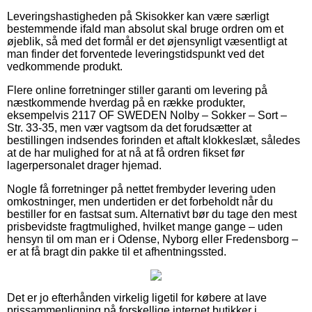
Leveringshastigheden på Skisokker kan være særligt
bestemmende ifald man absolut skal bruge ordren om et
øjeblik, så med det formål er det øjensynligt væsentligt at
man finder det forventede leveringstidspunkt ved det
vedkommende produkt.
Flere online forretninger stiller garanti om levering på
næstkommende hverdag på en række produkter,
eksempelvis 2117 OF SWEDEN Nolby – Sokker – Sort –
Str. 33-35, men vær vagtsom da det forudsætter at
bestillingen indsendes forinden et aftalt klokkeslæt, således
at de har mulighed for at nå at få ordren fikset før
lagerpersonalet drager hjemad.
Nogle få forretninger på nettet frembyder levering uden
omkostninger, men undertiden er det forbeholdt når du
bestiller for en fastsat sum. Alternativt bør du tage den mest
prisbevidste fragtmulighed, hvilket mange gange – uden
hensyn til om man er i Odense, Nyborg eller Fredensborg –
er at få bragt din pakke til et afhentningssted.
Det er jo efterhånden virkelig ligetil for købere at lave
prissammenligning på forskellige internet butikker i