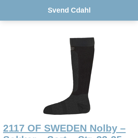
Svend Cdahl
2117 OF SWEDEN Nolby –