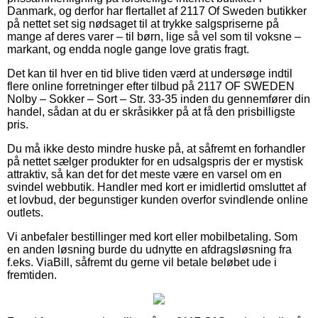
Danmark, og derfor har flertallet af 2117 Of Sweden butikker
på nettet set sig nødsaget til at trykke salgspriserne på
mange af deres varer – til børn, lige så vel som til voksne –
markant, og endda nogle gange love gratis fragt.
Det kan til hver en tid blive tiden værd at undersøge indtil
flere online forretninger efter tilbud på 2117 OF SWEDEN
Nolby – Sokker – Sort – Str. 33-35 inden du gennemfører din
handel, sådan at du er skråsikker på at få den prisbilligste
pris.
Du må ikke desto mindre huske på, at såfremt en forhandler
på nettet sælger produkter for en udsalgspris der er mystisk
attraktiv, så kan det for det meste være en varsel om en
svindel webbutik. Handler med kort er imidlertid omsluttet af
et lovbud, der begunstiger kunden overfor svindlende online
outlets.
Vi anbefaler bestillinger med kort eller mobilbetaling. Som
en anden løsning burde du udnytte en afdragsløsning fra
f.eks. ViaBill, såfremt du gerne vil betale beløbet ude i
fremtiden.