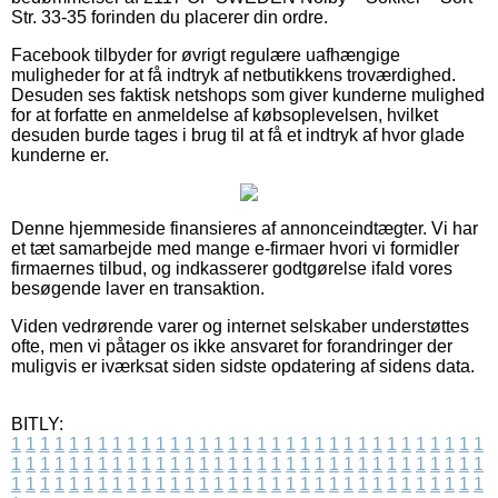
Str. 33-35 forinden du placerer din ordre.
Facebook tilbyder for øvrigt regulære uafhængige
muligheder for at få indtryk af netbutikkens troværdighed.
Desuden ses faktisk netshops som giver kunderne mulighed
for at forfatte en anmeldelse af købsoplevelsen, hvilket
desuden burde tages i brug til at få et indtryk af hvor glade
kunderne er.
Denne hjemmeside finansieres af annonceindtægter. Vi har
et tæt samarbejde med mange e-firmaer hvori vi formidler
firmaernes tilbud, og indkasserer godtgørelse ifald vores
besøgende laver en transaktion.
Viden vedrørende varer og internet selskaber understøttes
ofte, men vi påtager os ikke ansvaret for forandringer der
muligvis er iværksat siden sidste opdatering af sidens data.
BITLY:
1
1
1
1
1
1
1
1
1
1
1
1
1
1
1
1
1
1
1
1
1
1
1
1
1
1
1
1
1
1
1
1
1
1
1
1
1
1
1
1
1
1
1
1
1
1
1
1
1
1
1
1
1
1
1
1
1
1
1
1
1
1
1
1
1
1
1
1
1
1
1
1
1
1
1
1
1
1
1
1
1
1
1
1
1
1
1
1
1
1
1
1
1
1
1
1
1
1
1