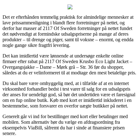
Det er efterhånden temmelig praktisk for almindelige mennesker at
lave prissammenligning i blandt flere forretninger på nettet, og
derfor har masser af 2117 Of Sweden forretninger på nettet fundet
det nødvendigt at formindske udsalgspriserne på mange af deres
produkter – til drenge og piger, samt til voksne – enormt, og endda
nogle gange sikre fragtfri levering.
Det kan imidlertid være lønnende at undersøge enkelte online
firmaer efter rabat på 2117 Of Sweden Krusbo Eco Light Jacket –
Overgangsjakke – Dame – Mørk grå – Str. 36 før du shopper,
således at du er velinformeret til at modtage den mest betalelige pris.
Du skal bare være omhyggelig med, at i tilfælde af at en internet
virksomhed forhandler bedst i test varer til salg for en udsalgspris
der anses for uendeligt god, så bør det undertiden være et faresignal
om en fup online butik. Køb med kort er imidlertid inkluderet i en
bestemmelse, som forsvarer en overfor uægte butikker på nettet.
Generelt går vi ind for bestillinger med kort eller betalinger med
mobilen. Som alternativ bør du vælge en afdragsordning fra
eksempelvis ViaBill, såfremt du har i sinde at finansiere prisen
senere.