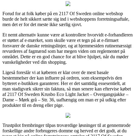
Forud for at folk køber på en 2117 Of Sweden online webshop
burde de helt sikkert sætte sig ind i webshoppens forretningsaftale,
men det er for det meste ikke særlig sjovt.
Et nemt alternativ kunne være at kontrollere hvorvidt e-forhandleren
er støttet af e-mærket, som skulle være et tegn på at e-firmaet
forsvarer de danske retningslinjer, og at hjemmesiden rutinemæssigt
revurderes af fagmænd som har megen viden om reglementet på
området. Dette er en god chance for at blive hjulpet, når du møder
vanskeligheder ved din shopping.
Ligeså foreslår vi at køberen er klar over de mest basale
bestemmelser der kan influere på ordren, som eksempelvis den
bytteret e-butikken garanterer. Her er det samtidig essesentielt, at
man stadigvæk sikrer sin faktura, så man senere kan eftervise købet
af 2117 Of Sweden Krusbo Eco Light Jacket – Overgangsjakke –
Dame – Mørk grå – Str. 36, uafhængig om man er på udkig efter
produkter til en dreng eller pige.
Trustpilot frembringer tilpas troværdige løsninger til at gennemrode
forskellige andre forbrugeres domme og herved er det godt, at du