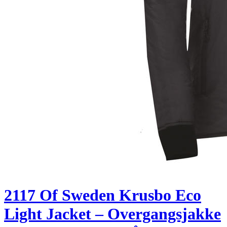
2117 Of Sweden Krusbo Eco
Light Jacket – Overgangsjakke