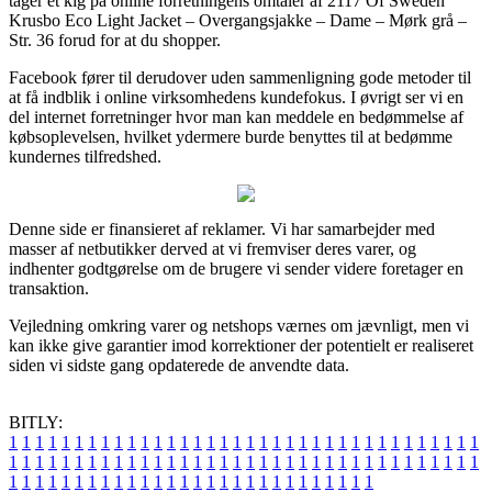
tager et kig på online forretningens omtaler af 2117 Of Sweden
Krusbo Eco Light Jacket – Overgangsjakke – Dame – Mørk grå –
Str. 36 forud for at du shopper.
Facebook fører til derudover uden sammenligning gode metoder til
at få indblik i online virksomhedens kundefokus. I øvrigt ser vi en
del internet forretninger hvor man kan meddele en bedømmelse af
købsoplevelsen, hvilket ydermere burde benyttes til at bedømme
kundernes tilfredshed.
Denne side er finansieret af reklamer. Vi har samarbejder med
masser af netbutikker derved at vi fremviser deres varer, og
indhenter godtgørelse om de brugere vi sender videre foretager en
transaktion.
Vejledning omkring varer og netshops værnes om jævnligt, men vi
kan ikke give garantier imod korrektioner der potentielt er realiseret
siden vi sidste gang opdaterede de anvendte data.
BITLY:
1
1
1
1
1
1
1
1
1
1
1
1
1
1
1
1
1
1
1
1
1
1
1
1
1
1
1
1
1
1
1
1
1
1
1
1
1
1
1
1
1
1
1
1
1
1
1
1
1
1
1
1
1
1
1
1
1
1
1
1
1
1
1
1
1
1
1
1
1
1
1
1
1
1
1
1
1
1
1
1
1
1
1
1
1
1
1
1
1
1
1
1
1
1
1
1
1
1
1
1