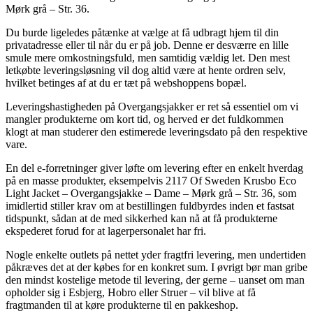
Mørk grå – Str. 36.
Du burde ligeledes påtænke at vælge at få udbragt hjem til din
privatadresse eller til når du er på job. Denne er desværre en lille
smule mere omkostningsfuld, men samtidig vældig let. Den mest
letkøbte leveringsløsning vil dog altid være at hente ordren selv,
hvilket betinges af at du er tæt på webshoppens bopæl.
Leveringshastigheden på Overgangsjakker er ret så essentiel om vi
mangler produkterne om kort tid, og herved er det fuldkommen
klogt at man studerer den estimerede leveringsdato på den respektive
vare.
En del e-forretninger giver løfte om levering efter en enkelt hverdag
på en masse produkter, eksempelvis 2117 Of Sweden Krusbo Eco
Light Jacket – Overgangsjakke – Dame – Mørk grå – Str. 36, som
imidlertid stiller krav om at bestillingen fuldbyrdes inden et fastsat
tidspunkt, sådan at de med sikkerhed kan nå at få produkterne
ekspederet forud for at lagerpersonalet har fri.
Nogle enkelte outlets på nettet yder fragtfri levering, men undertiden
påkræves det at der købes for en konkret sum. I øvrigt bør man gribe
den mindst kostelige metode til levering, der gerne – uanset om man
opholder sig i Esbjerg, Hobro eller Struer – vil blive at få
fragtmanden til at køre produkterne til en pakkeshop.