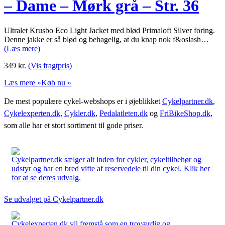
– Dame – Mørk grå – Str. 36
Ultralet Krusbo Eco Light Jacket med blød Primaloft Silver foring.
Denne jakke er så blød og behagelig, at du knap nok f&oslash…
(Læs mere)
349
kr.
(Vis fragtpris)
Læs mere »
Køb nu »
De mest populære cykel-webshops er i øjeblikket
Cykelpartner.dk
,
Cykelexperten.dk
,
Cykler.dk
,
Pedalatleten.dk
og
FriBikeShop.dk
,
som alle har et stort sortiment til gode priser.
Cykelpartner.dk sælger alt inden for cykler, cykeltilbehør og
udstyr og har en bred vifte af reservedele til din cykel. Klik her
for at se deres udvalg.
Se udvalget på Cykelpartner.dk
Cykelexperten.dk vil fremstå som en troværdig og