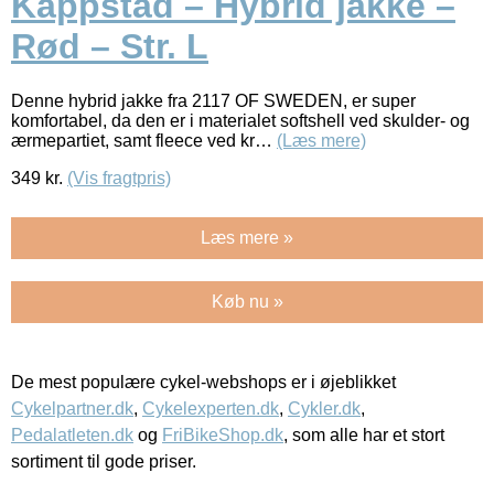
Kappstad – Hybrid jakke –
Rød – Str. L
Denne hybrid jakke fra 2117 OF SWEDEN, er super
komfortabel, da den er i materialet softshell ved skulder- og
ærmepartiet, samt fleece ved kr…
(Læs mere)
349
kr.
(Vis fragtpris)
Læs mere »
Køb nu »
De mest populære cykel-webshops er i øjeblikket
Cykelpartner.dk
,
Cykelexperten.dk
,
Cykler.dk
,
Pedalatleten.dk
og
FriBikeShop.dk
, som alle har et stort
sortiment til gode priser.