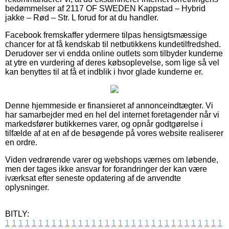
bedømmelser af 2117 OF SWEDEN Kappstad – Hybrid
jakke – Rød – Str. L forud for at du handler.
Facebook fremskaffer ydermere tilpas hensigtsmæssige
chancer for at få kendskab til netbutikkens kundetilfredshed.
Derudover ser vi endda online outlets som tilbyder kunderne
at ytre en vurdering af deres købsoplevelse, som lige så vel
kan benyttes til at få et indblik i hvor glade kunderne er.
Denne hjemmeside er finansieret af annonceindtægter. Vi
har samarbejder med en hel del internet foretagender når vi
markedsfører butikkernes varer, og opnår godtgørelse i
tilfælde af at en af de besøgende på vores website realiserer
en ordre.
Viden vedrørende varer og webshops værnes om løbende,
men der tages ikke ansvar for forandringer der kan være
iværksat efter seneste opdatering af de anvendte
oplysninger.
BITLY:
1
1
1
1
1
1
1
1
1
1
1
1
1
1
1
1
1
1
1
1
1
1
1
1
1
1
1
1
1
1
1
1
1