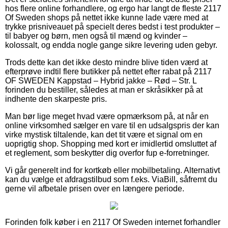
hos flere online forhandlere, og ergo har langt de fleste 2117
Of Sweden shops på nettet ikke kunne lade være med at
trykke prisniveauet på specielt deres bedst i test produkter –
til babyer og børn, men også til mænd og kvinder –
kolossalt, og endda nogle gange sikre levering uden gebyr.
Trods dette kan det ikke desto mindre blive tiden værd at
efterprøve indtil flere butikker på nettet efter rabat på 2117
OF SWEDEN Kappstad – Hybrid jakke – Rød – Str. L
forinden du bestiller, således at man er skråsikker på at
indhente den skarpeste pris.
Man bør lige meget hvad være opmærksom på, at når en
online virksomhed sælger en vare til en udsalgspris der kan
virke mystisk tiltalende, kan det tit være et signal om en
uoprigtig shop. Shopping med kort er imidlertid omsluttet af
et reglement, som beskytter dig overfor fup e-forretninger.
Vi går generelt ind for kortkøb eller mobilbetaling. Alternativt
kan du vælge et afdragstilbud som f.eks. ViaBill, såfremt du
gerne vil afbetale prisen over en længere periode.
Forinden folk køber i en 2117 Of Sweden internet forhandler