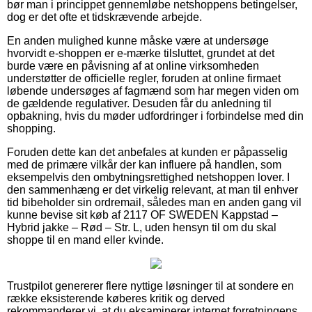
bør man i princippet gennemløbe netshoppens betingelser,
dog er det ofte et tidskrævende arbejde.
En anden mulighed kunne måske være at undersøge
hvorvidt e-shoppen er e-mærke tilsluttet, grundet at det
burde være en påvisning af at online virksomheden
understøtter de officielle regler, foruden at online firmaet
løbende undersøges af fagmænd som har megen viden om
de gældende regulativer. Desuden får du anledning til
opbakning, hvis du møder udfordringer i forbindelse med din
shopping.
Foruden dette kan det anbefales at kunden er påpasselig
med de primære vilkår der kan influere på handlen, som
eksempelvis den ombytningsrettighed netshoppen lover. I
den sammenhæng er det virkelig relevant, at man til enhver
tid bibeholder sin ordremail, således man en anden gang vil
kunne bevise sit køb af 2117 OF SWEDEN Kappstad –
Hybrid jakke – Rød – Str. L, uden hensyn til om du skal
shoppe til en mand eller kvinde.
Trustpilot genererer flere nyttige løsninger til at sondere en
række eksisterende køberes kritik og derved
rekommanderer vi, at du eksaminerer internet forretningens