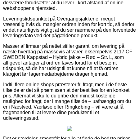
desværre forudsætter at du lever i kort afstand af online
webshoppens hjemsted.
Leveringstidspunktet på Overgangsjakker er meget
væsentlig hvis du mangler ordren inden for kort tid, så derfor
er det naturligvis vigtigt at du ser nærmere på den forventede
leveringsdato ved det pågældende produkt.
Masser af firmaer på nettet stiller garanti om levering på
næste hverdag på massevis af varer, eksempelvis 2117 OF
SWEDEN Kappstad – Hybrid jakke – Rød – Str. L, som
alligevel antager at ordren laves forud for et bestemt
tidspunkt, så de har udsigt til at kunne nå at få ordren
klargjort før lagermedarbejderne drager hjemad.
Indtil flere online shops præsterer fri fragt, men i de fleste
tilfælde er det så præmissen at der bestilles for en konkret
pris. Alternativt skulle du gribe den mindst kostelige
mulighed for fragt, der i mange tilfælde – uafhængig om du
er i Næstved, Værløse eller Ringkøbing – vil være at få
fragtmanden til at levere dine produkter til et
udleveringssted.
Det er særdeles smertefrit for alle at finde de bedste priser