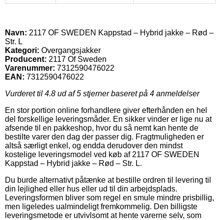
Navn:
2117 OF SWEDEN Kappstad – Hybrid jakke – Rød –
Str. L
Kategori:
Overgangsjakker
Producent:
2117 Of Sweden
Varenummer:
7312590476022
EAN:
7312590476022
Vurderet til
4.8
ud af 5 stjerner baseret på
4
anmeldelser
En stor portion online forhandlere giver efterhånden en hel
del forskellige leveringsmåder. En sikker vinder er lige nu at
afsende til en pakkeshop, hvor du så nemt kan hente de
bestilte varer den dag der passer dig. Fragtmuligheden er
altså særligt enkel, og endda derudover den mindst
kostelige leveringsmodel ved køb af 2117 OF SWEDEN
Kappstad – Hybrid jakke – Rød – Str. L.
Du burde alternativt påtænke at bestille ordren til levering til
din lejlighed eller hus eller ud til din arbejdsplads.
Leveringsformen bliver som regel en smule mindre prisbillig,
men ligeledes ualmindeligt fremkommelig. Den billigste
leveringsmetode er utvivlsomt at hente varerne selv, som