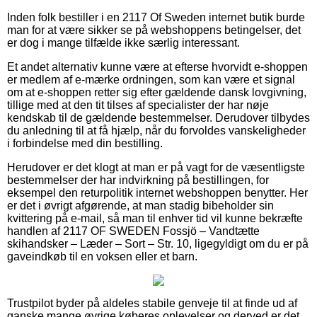
Inden folk bestiller i en 2117 Of Sweden internet butik burde
man for at være sikker se på webshoppens betingelser, det
er dog i mange tilfælde ikke særlig interessant.
Et andet alternativ kunne være at efterse hvorvidt e-shoppen
er medlem af e-mærke ordningen, som kan være et signal
om at e-shoppen retter sig efter gældende dansk lovgivning,
tillige med at den tit tilses af specialister der har nøje
kendskab til de gældende bestemmelser. Derudover tilbydes
du anledning til at få hjælp, når du forvoldes vanskeligheder
i forbindelse med din bestilling.
Herudover er det klogt at man er på vagt for de væsentligste
bestemmelser der har indvirkning på bestillingen, for
eksempel den returpolitik internet webshoppen benytter. Her
er det i øvrigt afgørende, at man stadig bibeholder sin
kvittering på e-mail, så man til enhver tid vil kunne bekræfte
handlen af 2117 OF SWEDEN Fossjö – Vandtætte
skihandsker – Læder – Sort – Str. 10, ligegyldigt om du er på
gaveindkøb til en voksen eller et barn.
Trustpilot byder på aldeles stabile genveje til at finde ud af
ganske mange øvrige køberes oplevelser og derved er det