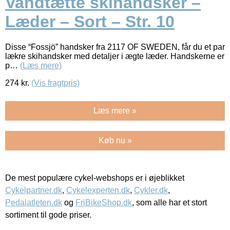
Vandtætte skihandsker –
Læder – Sort – Str. 10
Disse “Fossjö” handsker fra 2117 OF SWEDEN, får du et par
lækre skihandsker med detaljer i ægte læder. Handskerne er
p…
(Læs mere)
274
kr.
(Vis fragtpris)
Læs mere »
Køb nu »
De mest populære cykel-webshops er i øjeblikket
Cykelpartner.dk
,
Cykelexperten.dk
,
Cykler.dk
,
Pedalatleten.dk
og
FriBikeShop.dk
, som alle har et stort
sortiment til gode priser.