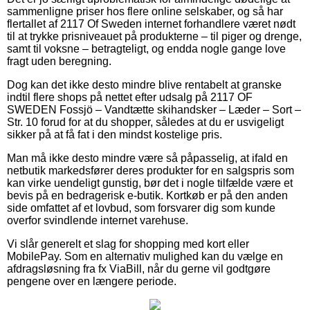
sammenligne priser hos flere online selskaber, og så har
flertallet af 2117 Of Sweden internet forhandlere været nødt
til at trykke prisniveauet på produkterne – til piger og drenge,
samt til voksne – betragteligt, og endda nogle gange love
fragt uden beregning.
Dog kan det ikke desto mindre blive rentabelt at granske
indtil flere shops på nettet efter udsalg på 2117 OF
SWEDEN Fossjö – Vandtætte skihandsker – Læder – Sort –
Str. 10 forud for at du shopper, således at du er usvigeligt
sikker på at få fat i den mindst kostelige pris.
Man må ikke desto mindre være så påpasselig, at ifald en
netbutik markedsfører deres produkter for en salgspris som
kan virke uendeligt gunstig, bør det i nogle tilfælde være et
bevis på en bedragerisk e-butik. Kortkøb er på den anden
side omfattet af et lovbud, som forsvarer dig som kunde
overfor svindlende internet varehuse.
Vi slår generelt et slag for shopping med kort eller
MobilePay. Som en alternativ mulighed kan du vælge en
afdragsløsning fra fx ViaBill, når du gerne vil godtgøre
pengene over en længere periode.