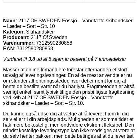
Navn:
2117 OF SWEDEN Fossjö – Vandtætte skihandsker
– Læder – Sort – Str. 10
Kategori:
Skihandsker
Producent:
2117 Of Sweden
Varenummer:
7312590280858
EAN:
7312590280858
Vurderet til
3.8
ud af 5 stjerner baseret på
7
anmeldelser
Masser af online forhandlere foreslår efterhånden et stort
udvalg af leveringsløsninger. En af de mest anvendte er nu
om stunder afhentningssteder, hvor det er nemt for dig at
hente de bestilte varer når du har lyst. Fragtmetoden er altså
særligt enkel, samt typisk tillige den prisbilligste fragtløsning
ved køb af 2117 OF SWEDEN Fossjö – Vandtætte
skihandsker – Læder – Sort – Str. 10.
Du kunne også udse dig at vælge at få leveret hjem til dig
selv eller til din arbejdsplads. Muligheden er somme tider et
hak mere bekostelig, men endvidere ekstremt fleksibel. Den
mindst kostelige leveringstype kan ikke modsiges at være at
du selv henter pakken, men dette betinges af at du lever tæt