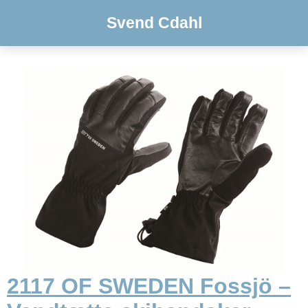
Svend Cdahl
2117 OF SWEDEN Fossjö –