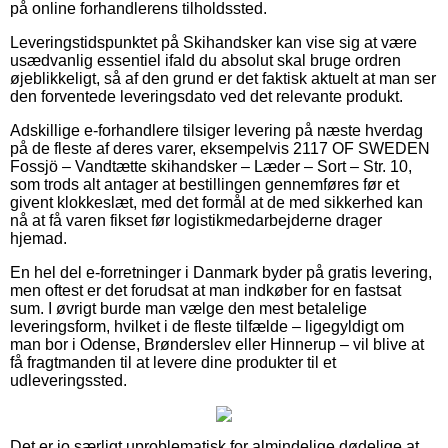
på online forhandlerens tilholdssted.
Leveringstidspunktet på Skihandsker kan vise sig at være
usædvanlig essentiel ifald du absolut skal bruge ordren
øjeblikkeligt, så af den grund er det faktisk aktuelt at man ser
den forventede leveringsdato ved det relevante produkt.
Adskillige e-forhandlere tilsiger levering på næste hverdag
på de fleste af deres varer, eksempelvis 2117 OF SWEDEN
Fossjö – Vandtætte skihandsker – Læder – Sort – Str. 10,
som trods alt antager at bestillingen gennemføres før et
givent klokkeslæt, med det formål at de med sikkerhed kan
nå at få varen fikset før logistikmedarbejderne drager
hjemad.
En hel del e-forretninger i Danmark byder på gratis levering,
men oftest er det forudsat at man indkøber for en fastsat
sum. I øvrigt burde man vælge den mest betalelige
leveringsform, hvilket i de fleste tilfælde – ligegyldigt om
man bor i Odense, Brønderslev eller Hinnerup – vil blive at
få fragtmanden til at levere dine produkter til et
udleveringssted.
Det er jo særligt uproblematisk for almindelige dødelige at