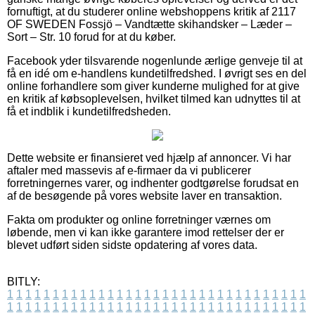
fornuftigt, at du studerer online webshoppens kritik af 2117
OF SWEDEN Fossjö – Vandtætte skihandsker – Læder –
Sort – Str. 10 forud for at du køber.
Facebook yder tilsvarende nogenlunde ærlige genveje til at
få en idé om e-handlens kundetilfredshed. I øvrigt ses en del
online forhandlere som giver kunderne mulighed for at give
en kritik af købsoplevelsen, hvilket tilmed kan udnyttes til at
få et indblik i kundetilfredsheden.
Dette website er finansieret ved hjælp af annoncer. Vi har
aftaler med massevis af e-firmaer da vi publicerer
forretningernes varer, og indhenter godtgørelse forudsat en
af de besøgende på vores website laver en transaktion.
Fakta om produkter og online forretninger værnes om
løbende, men vi kan ikke garantere imod rettelser der er
blevet udført siden sidste opdatering af vores data.
BITLY:
1
1
1
1
1
1
1
1
1
1
1
1
1
1
1
1
1
1
1
1
1
1
1
1
1
1
1
1
1
1
1
1
1
1
1
1
1
1
1
1
1
1
1
1
1
1
1
1
1
1
1
1
1
1
1
1
1
1
1
1
1
1
1
1
1
1