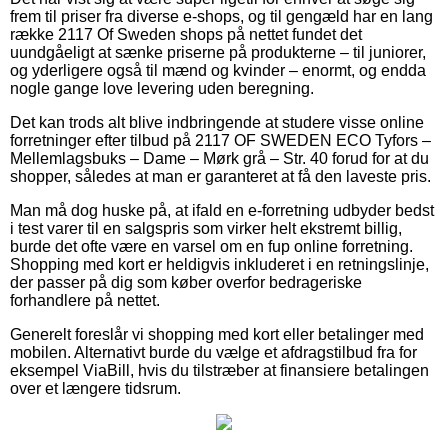
frem til priser fra diverse e-shops, og til gengæld har en lang
række 2117 Of Sweden shops på nettet fundet det
uundgåeligt at sænke priserne på produkterne – til juniorer,
og yderligere også til mænd og kvinder – enormt, og endda
nogle gange love levering uden beregning.
Det kan trods alt blive indbringende at studere visse online
forretninger efter tilbud på 2117 OF SWEDEN ECO Tyfors –
Mellemlagsbuks – Dame – Mørk grå – Str. 40 forud for at du
shopper, således at man er garanteret at få den laveste pris.
Man må dog huske på, at ifald en e-forretning udbyder bedst
i test varer til en salgspris som virker helt ekstremt billig,
burde det ofte være en varsel om en fup online forretning.
Shopping med kort er heldigvis inkluderet i en retningslinje,
der passer på dig som køber overfor bedrageriske
forhandlere på nettet.
Generelt foreslår vi shopping med kort eller betalinger med
mobilen. Alternativt burde du vælge et afdragstilbud fra for
eksempel ViaBill, hvis du tilstræber at finansiere betalingen
over et længere tidsrum.