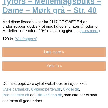
Tyfors – Mellemlagsbuks –
Dame – Mørk grå – Str. 40
Med disse fleecebukser fra 2117 OF SWEDEN er
underkroppen godt sikret mod kulden i vintermånederne.
Modellen indeholder 10% elastan og giver …
(Læs mere)
129
kr.
(Vis fragtpris)
Læs mere »
Køb nu »
De mest populære cykel-webshops er i øjeblikket
Cykelpartner.dk
,
Cykelexperten.dk
,
Cykler.dk
,
Pedalatleten.dk
og
FriBikeShop.dk
, som alle har et stort
sortiment til gode priser.