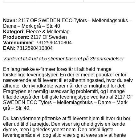
Navn:
2117 OF SWEDEN ECO Tyfors – Mellemlagsbuks –
Dame – Mørk grå – Str. 40
Kategori:
Fleece & Mellemlag
Producent:
2117 Of Sweden
Varenummer:
7312590410804
EAN:
7312590410804
Vurderet til
4
ud af 5 stjerner baseret på
39
anmeldelser
En lang række e-firmaer foreslår til alt held mange
forskellige leveringstyper. En der er meget populær er for
nærværende at få leveret til et afhentningssted, hvor du selv
afhenter de nyindkøbte varer når der er mulighed for det.
Fragttypen er nemlig usædvanlig problemfri, og i mange
tilfælde også den billigste leveringstype ved køb af 2117 OF
SWEDEN ECO Tyfors – Mellemlagsbuks – Dame – Mørk
grå – Str. 40.
Du kan ydermere påtænke at få leveret hjem til hvor du bor
eller ud til dit arbejde. Den viser sig uheldigvis en kende
dyrere, men ligeledes yderst nem. Den prisbilligste
leveringsmåde vil dog altid vise sig at være selv at hente