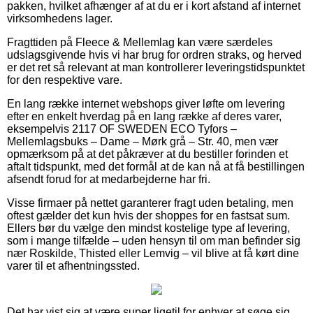
pakken, hvilket afhænger af at du er i kort afstand af internet
virksomhedens lager.
Fragttiden på Fleece & Mellemlag kan være særdeles
udslagsgivende hvis vi har brug for ordren straks, og herved
er det ret så relevant at man kontrollerer leveringstidspunktet
for den respektive vare.
En lang række internet webshops giver løfte om levering
efter en enkelt hverdag på en lang række af deres varer,
eksempelvis 2117 OF SWEDEN ECO Tyfors –
Mellemlagsbuks – Dame – Mørk grå – Str. 40, men vær
opmærksom på at det påkræver at du bestiller forinden et
aftalt tidspunkt, med det formål at de kan nå at få bestillingen
afsendt forud for at medarbejderne har fri.
Visse firmaer på nettet garanterer fragt uden betaling, men
oftest gælder det kun hvis der shoppes for en fastsat sum.
Ellers bør du vælge den mindst kostelige type af levering,
som i mange tilfælde – uden hensyn til om man befinder sig
nær Roskilde, Thisted eller Lemvig – vil blive at få kørt dine
varer til et afhentningssted.
Det har vist sig at være super ligetil for enhver at søge sig