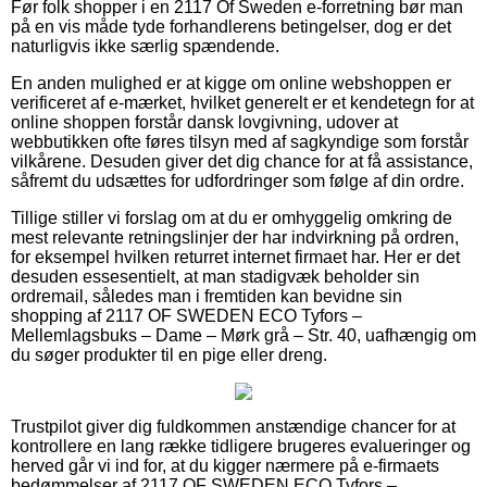
Før folk shopper i en 2117 Of Sweden e-forretning bør man
på en vis måde tyde forhandlerens betingelser, dog er det
naturligvis ikke særlig spændende.
En anden mulighed er at kigge om online webshoppen er
verificeret af e-mærket, hvilket generelt er et kendetegn for at
online shoppen forstår dansk lovgivning, udover at
webbutikken ofte føres tilsyn med af sagkyndige som forstår
vilkårene. Desuden giver det dig chance for at få assistance,
såfremt du udsættes for udfordringer som følge af din ordre.
Tillige stiller vi forslag om at du er omhyggelig omkring de
mest relevante retningslinjer der har indvirkning på ordren,
for eksempel hvilken returret internet firmaet har. Her er det
desuden essesentielt, at man stadigvæk beholder sin
ordremail, således man i fremtiden kan bevidne sin
shopping af 2117 OF SWEDEN ECO Tyfors –
Mellemlagsbuks – Dame – Mørk grå – Str. 40, uafhængig om
du søger produkter til en pige eller dreng.
Trustpilot giver dig fuldkommen anstændige chancer for at
kontrollere en lang række tidligere brugeres evalueringer og
herved går vi ind for, at du kigger nærmere på e-firmaets
bedømmelser af 2117 OF SWEDEN ECO Tyfors –