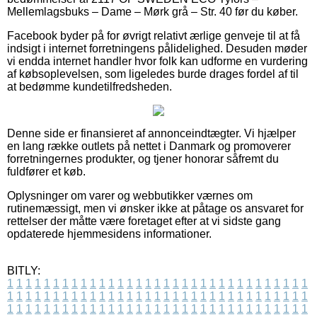
Mellemlagsbuks – Dame – Mørk grå – Str. 40 før du køber.
Facebook byder på for øvrigt relativt ærlige genveje til at få
indsigt i internet forretningens pålidelighed. Desuden møder
vi endda internet handler hvor folk kan udforme en vurdering
af købsoplevelsen, som ligeledes burde drages fordel af til
at bedømme kundetilfredsheden.
Denne side er finansieret af annonceindtægter. Vi hjælper
en lang række outlets på nettet i Danmark og promoverer
forretningernes produkter, og tjener honorar såfremt du
fuldfører et køb.
Oplysninger om varer og webbutikker værnes om
rutinemæssigt, men vi ønsker ikke at påtage os ansvaret for
rettelser der måtte være foretaget efter at vi sidste gang
opdaterede hjemmesidens informationer.
BITLY:
1
1
1
1
1
1
1
1
1
1
1
1
1
1
1
1
1
1
1
1
1
1
1
1
1
1
1
1
1
1
1
1
1
1
1
1
1
1
1
1
1
1
1
1
1
1
1
1
1
1
1
1
1
1
1
1
1
1
1
1
1
1
1
1
1
1
1
1
1
1
1
1
1
1
1
1
1
1
1
1
1
1
1
1
1
1
1
1
1
1
1
1
1
1
1
1
1
1
1