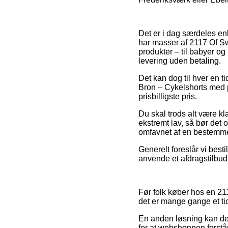
Det er i dag særdeles enk
har masser af 2117 Of Sw
produkter – til babyer o
levering uden betaling.
Det kan dog til hver en t
Bron – Cykelshorts med pu
prisbilligste pris.
Du skal trods alt være kla
ekstremt lav, så bør det 
omfavnet af en bestemme
Generelt foreslår vi bes
anvende et afdragstilbud 
Før folk køber hos en 21
det er mange gange et t
En anden løsning kan derf
for at webshoppen forstår