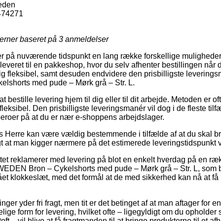
eden
474271
jerner baseret på
3
anmeldelser
er på nuværende tidspunkt en lang række forskellige muligheder
 leveret til en pakkeshop, hvor du selv afhenter bestillingen når 
lig fleksibel, samt desuden endvidere den prisbilligste levering
shorts med pude – Mørk grå – Str. L.
bestille levering hjem til dig eller til dit arbejde. Metoden er o
leksibel. Den prisbilligste leveringsmanér vil dog i de fleste til
eroer på at du er nær e-shoppens arbejdslager.
s Herre kan være vældig bestemmende i tilfælde af at du skal br
logt at man kigger nærmere på det estimerede leveringstidspunkt 
tet reklamerer med levering på blot en enkelt hverdag på en ræ
DEN Bron – Cykelshorts med pude – Mørk grå – Str. L, som be
slået klokkeslæt, med det formål at de med sikkerhed kan nå at få 
tninger yder fri fragt, men tit er det betinget af at man aftager for e
lige form for levering, hvilket ofte – ligegyldigt om du opholder 
ft – vil blive at få fragtmanden til at bringe produkterne til et a