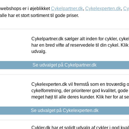
webshops er i øjeblikket
Cykelpartner.dk
,
Cykelexperten.dk
,
Cy
alle har et stort sortiment til gode priser.
Cykelpartner.dk sælger alt inden for cykler, cyke
har en bred vifte af reservedele til din cykel. Klik
udvalg.
Se udvalget på Cykelpartner.dk
Cykelexperten.dk vil fremstå som en troværdig o
cykelforretning, der prioriterer god kvalitet, god
meget højt til alle deres kunder. Klik her for at s
Se udvalget på Cykelexperten.dk
Cykler.dk har et solidt udvalg af cykler i god kvalit