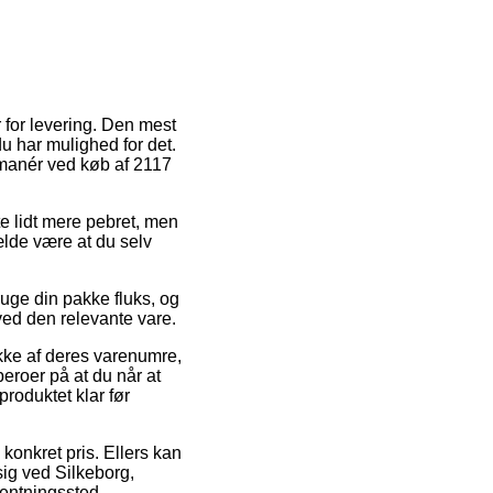
 for levering. Den mest
du har mulighed for det.
smanér ved køb af 2117
fte lidt mere pebret, men
fælde være at du selv
uge din pakke fluks, og
ved den relevante vare.
kke af deres varenumre,
roer på at du når at
produktet klar før
n konkret pris. Ellers kan
sig ved Silkeborg,
fhentningssted.