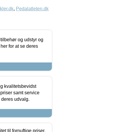
kler.dk
,
Pedalatleten.dk
ltilbehør og udstyr og
 her for at se deres
g kvalitetsbevidst
e priser samt service
e deres udvalg.
et til fornuftige priser.