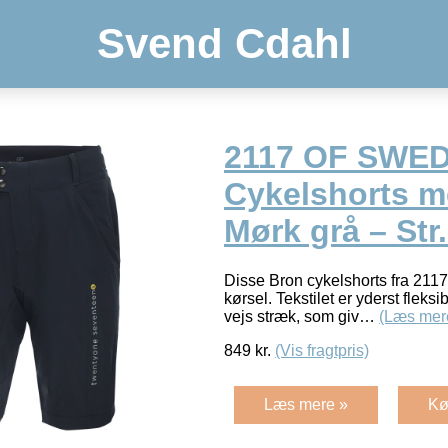
Svend Cdahl
2117 OF SWED
Cykelshorts m
Mørk grå – Str.
Disse Bron cykelshorts fra 2117 
kørsel. Tekstilet er yderst fleksi
vejs stræk, som giv…
(Læs mer
849
kr.
(Vis fragtpris)
Læs mere »
Kø