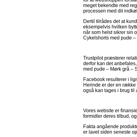
meget bekendte med regler
processen med dit indkø
Dertil tilrådes det at k
eksempelvis hvilken bytte
når som helst sikrer si
Cykelshorts med pude – Mø
Trustpilot præsterer rela
derfor kan det anbefales
med pude – Mørk grå – Str
Facebook resulterer i li
Herinde er der en række 
også kan tages i brug til
Vores website er finansie
formidler deres tilbud, o
Fakta angående produkter 
er lavet siden seneste o