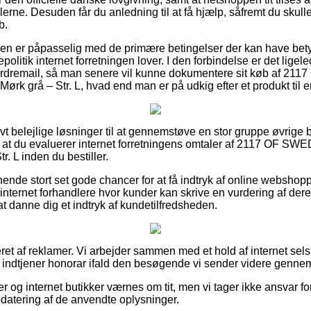
ne. Desuden får du anledning til at få hjælp, såfremt du skulle 
b.
unden er påpasselig med de primære betingelser der kan have bety
politik internet forretningen lover. I den forbindelse er det lige
n ordremail, så man senere vil kunne dokumentere sit køb af 2
rk grå – Str. L, hvad end man er på udkig efter et produkt til 
tivt belejlige løsninger til at gennemstøve en stor gruppe øvrig
, at du evaluerer internet forretningens omtaler af 2117 OF S
. L inden du bestiller.
gnende stort set gode chancer for at få indtryk af online websho
internet forhandlere hvor kunder kan skrive en vurdering af dere
 at danne dig et indtryk af kundetilfredsheden.
ret af reklamer. Vi arbejder sammen med et hold af internet sels
g indtjener honorar ifald den besøgende vi sender videre gennemf
og internet butikker værnes om tit, men vi tager ikke ansvar for
pdatering af de anvendte oplysninger.