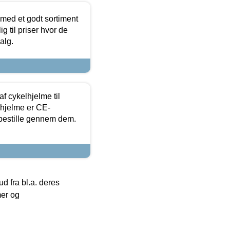
 med et godt sortiment
g til priser hvor de
alg.
f cykelhjelme til
lhjelme er CE-
 bestille gennem dem.
 fra bl.a. deres
mer og