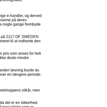
lige e-handler, og derved
riserne på deres
dda nogle gange frembyde
udsalg på 2117 OF SWEDEN
meret til at indhente den
en pris som anses for helt
 ikke desto mindre
n anden løsning burde du
 over en længere periode.
 netshoppens vilkår, men
 da det er en sikkerhed
f specialister som er