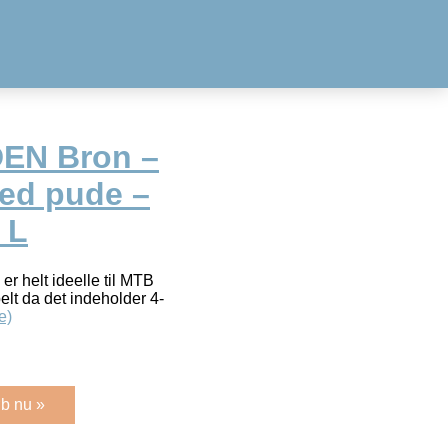
EN Bron –
ed pude –
 L
er helt ideelle til MTB
belt da det indeholder 4-
e)
b nu »