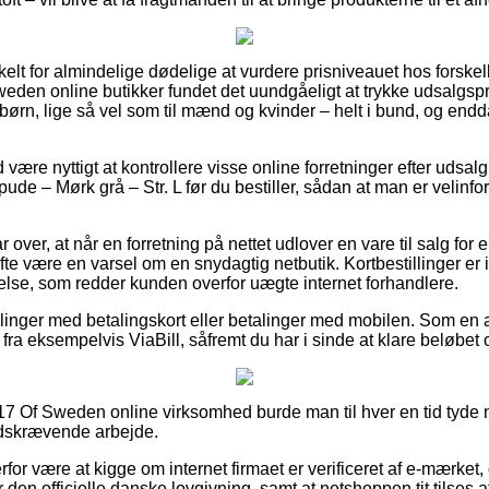
elt for almindelige dødelige at vurdere prisniveauet hos forskel
eden online butikker fundet det uundgåeligt at trykke udsalgsp
g børn, lige så vel som til mænd og kvinder – helt i bund, og en
id være nyttigt at kontrollere visse online forretninger efter 
de – Mørk grå – Str. L før du bestiller, sådan at man er velinfor
r over, at når en forretning på nettet udlover en vare til salg for 
ofte være en varsel om en snydagtig netbutik. Kortbestillinger er
lse, som redder kunden overfor uægte internet forhandlere.
tillinger med betalingskort eller betalinger med mobilen. Som e
fra eksempelvis ViaBill, såfremt du har i sinde at klare beløbet
17 Of Sweden online virksomhed burde man til hver en tid tyde
idskrævende arbejde.
or være at kigge om internet firmaet er verificeret af e-mærket,
 den officielle danske lovgivning, samt at netshoppen tit tilses a