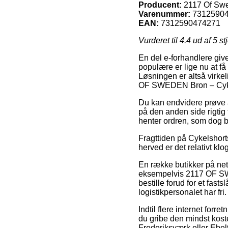
Producent:
2117 Of Sw
Varenummer:
7312590
EAN:
7312590474271
Vurderet til
4.4
ud af 5 st
En del e-forhandlere giv
populære er lige nu at få
Løsningen er altså virke
OF SWEDEN Bron – Cykel
Du kan endvidere prøve at 
på den anden side rigtig f
henter ordren, som dog b
Fragttiden på Cykelshort
herved er det relativt k
En række butikker på net
eksempelvis 2117 OF SWE
bestille forud for et fast
logistikpersonalet har fri.
Indtil flere internet forre
du gribe den mindst koste
Frederiksværk eller Ebelto