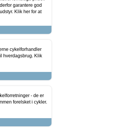
 derfor garantere god
dstyr. Klik her for at
erne cykelforhandler
til hverdagsbrug. Klik
lforretninger - de er
mmen forelsket i cykler.