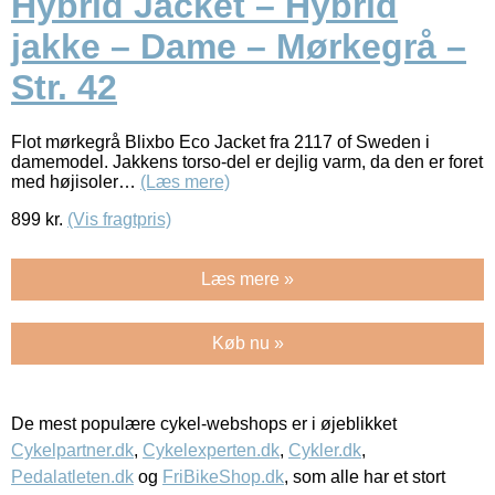
Hybrid Jacket – Hybrid
jakke – Dame – Mørkegrå –
Str. 42
Flot mørkegrå Blixbo Eco Jacket fra 2117 of Sweden i
damemodel. Jakkens torso-del er dejlig varm, da den er foret
med højisoler…
(Læs mere)
899
kr.
(Vis fragtpris)
Læs mere »
Køb nu »
De mest populære cykel-webshops er i øjeblikket
Cykelpartner.dk
,
Cykelexperten.dk
,
Cykler.dk
,
Pedalatleten.dk
og
FriBikeShop.dk
, som alle har et stort