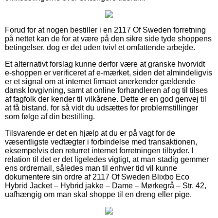
Forud for at nogen bestiller i en 2117 Of Sweden forretning
på nettet kan de for at være på den sikre side tyde shoppens
betingelser, dog er det uden tvivl et omfattende arbejde.
Et alternativt forslag kunne derfor være at granske hvorvidt
e-shoppen er verificeret af e-mærket, siden det almindeligvis
er et signal om at internet firmaet anerkender gældende
dansk lovgivning, samt at online forhandleren af og til tilses
af fagfolk der kender til vilkårene. Dette er en god genvej til
at få bistand, for så vidt du udsættes for problemstillinger
som følge af din bestilling.
Tilsvarende er det en hjælp at du er på vagt for de
væsentligste vedtægter i forbindelse med transaktionen,
eksempelvis den returret internet forretningen tilbyder. I
relation til det er det ligeledes vigtigt, at man stadig gemmer
ens ordremail, således man til enhver tid vil kunne
dokumentere sin ordre af 2117 Of Sweden Blixbo Eco
Hybrid Jacket – Hybrid jakke – Dame – Mørkegrå – Str. 42,
uafhængig om man skal shoppe til en dreng eller pige.