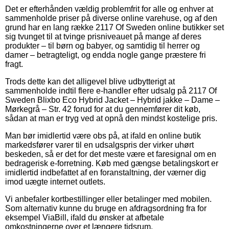
Det er efterhånden vældig problemfrit for alle og enhver at
sammenholde priser på diverse online varehuse, og af den
grund har en lang række 2117 Of Sweden online butikker set
sig tvunget til at tvinge prisniveauet på mange af deres
produkter – til børn og babyer, og samtidig til herrer og
damer – betragteligt, og endda nogle gange præstere fri
fragt.
Trods dette kan det alligevel blive udbytterigt at
sammenholde indtil flere e-handler efter udsalg på 2117 Of
Sweden Blixbo Eco Hybrid Jacket – Hybrid jakke – Dame –
Mørkegrå – Str. 42 forud for at du gennemfører dit køb,
sådan at man er tryg ved at opnå den mindst kostelige pris.
Man bør imidlertid være obs på, at ifald en online butik
markedsfører varer til en udsalgspris der virker uhørt
beskeden, så er det for det meste være et faresignal om en
bedragerisk e-forretning. Køb med gængse betalingskort er
imidlertid indbefattet af en foranstaltning, der værner dig
imod uægte internet outlets.
Vi anbefaler kortbestillinger eller betalinger med mobilen.
Som alternativ kunne du bruge en afdragsordning fra for
eksempel ViaBill, ifald du ønsker at afbetale
omkostningerne over et længere tidsrum.