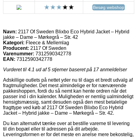
Besøg webshop
Navn:
2117 Of Sweden Blixbo Eco Hybrid Jacket – Hybrid
jakke – Dame – Mørkegrå – Str. 42
Kategori:
Fleece & Mellemlag
Producent:
2117 Of Sweden
Varenummer:
7312590342778
EAN:
7312590342778
Vurderet til
4.1
ud af 5 stjerner baseret på
17
anmeldelser
Adskillige outlets på nettet yder nu til dags et bredt udvalg af
fragtmuligheder. Det mest almindelige er for nærværende
pakkeshoppen, fordi du så nemt kan hente ordren når det
passer ind i din kalender. Muligheden er nemlig ualmindeligt
hensigtsmæssig, samt desuden også den mest betalelige
fragttype ved køb af 2117 Of Sweden Blixbo Eco Hybrid
Jacket – Hybrid jakke – Dame – Mørkegrå – Str. 42.
Du kan alternativt tænke over at bestille varerne til levering
til din bopæl eller til adressen på dit arbejde.
Leveringsformen er for det meste en anelse mere bekostelig,