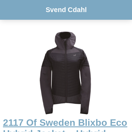
Svend Cdahl
2117 Of Sweden Blixbo Eco