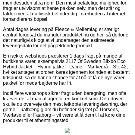
men desuden ultra nem. Den mest betalelige mulighed for
fragt er utvivlsomt at hente pakken selv, men det står og
falder med at du fysisk befinder dig i nærheden af internet
forhandlerens bopæl.
Antal dages levering på Fleece & Mellemlag er særligt
central forudsat du mangler produktet nu og her, så derfor er
det naturligvis klogt at vi undersøger den estimerede
leveringsdato for det pågældende produkt.
En række webshops præsterer 1 dags fragt på mange af
butikkens varer, eksempelvis 2117 Of Sweden Blixbo Eco
Hybrid Jacket – Hybrid jakke – Dame – Mørkegrå – Str. 42,
hvilket antager at ordren køres igennem forinden et bestemt
tidspunkt, så de har en chance for at nå at få de nye varer
pakket før medarbejderne har fri.
Indtil flere webshops sikrer fragt uden beregning, men ofte
kræver det at man aftager for en konkret sum. Derudover
skulle du overveje den mest letkøbte leveringsløsning, der
gerne – uafhængig om du befinder sig tæt på Horsens,
Værløse eller Faaborg – vil være at få dem til at køre dine
produkter til et afhentningssted.