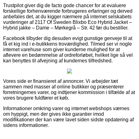
Trustpilot giver dig de facto gode chancer for at evaluere
forskellige forhenværende forbrugeres erfaringer og derved
anbefales det, at du kigger nærmere på internet selskabets
vurderinger af 2117 Of Sweden Blixbo Eco Hybrid Jacket –
Hybrid jakke – Dame – Mørkegrå – Str. 42 før du bestiller.
Facebook tilbyder dig desuden evigt gunstige genveje til at
få et kig ind i e-butikkens troværdighed. Tilmed ser vi nogle
internet varehuse som giver kunderne mulighed for at
aflevere en bedømmelse af ordreforløbet, hvilket lige så vel
kan benyttes til afvejning af kundernes tilfredshed.
Vores side er finansieret af annoncer. Vi arbejder tæt
sammen med masser af online butikker og præsenterer
forretningernes varer, og indtjener kommission i tilfælde af at
vores brugere fuldfører et køb.
Informationer omkring varer og internet webshops værnes
om hyppigt, men der gives ikke garantier imod
modifikationer der kan være lavet siden sidste opdatering af
sidens informationer.